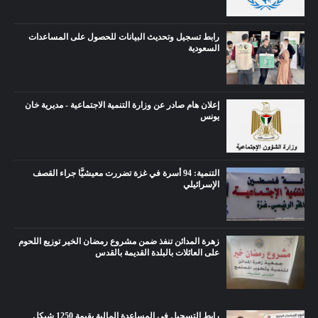
رابط تسجيل وتحديث البيانات للحصول على المساعدات
السعودية
إعلان هام صادر عن وزارة التنمية الاجتماعية - مديرية خان
يونس
التنمية: 94 أسرة في غزة تضررت معيشيًّا جراء القصف
الإسرائيلي
زهرة المدائن تنفذ ضمن مشروع رمضان الخير توزيع اللحوم
على العائلات بالبلدة القديمة بالقدس
رابط التسجيل في المساعدة المالية بقيمة 1250 شيكل