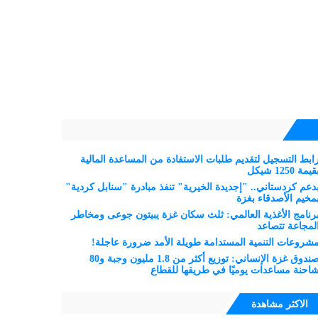
ابط التسجيل لتقديم طلبات الاستفادة من المساعدة المالية
قيمة 1250 شيكل
دعم كردستاني.. "إجديدة الخيرية" تنفذ مبادرة "سنابل كردية"
مخيم الأصدقاء بغزة
رنامج الأغذية العالمي: ثلث سكان غزة يبيتون جوعى ومخاطر
لمجاعة تتصاعد
شروعات التنمية المستدامة طويلة الأمد ضرورة عاجلة!
صندوق غزة الإنساني: توزيع أكثر من 1.8 مليون وجبة و80
احنة مساعدات يوميًا في طريقها للقطاع
الاكثر مشاهدة