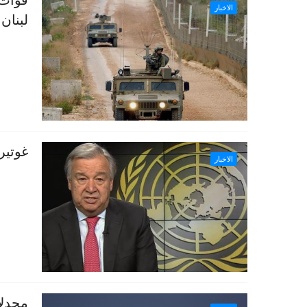
قوات 
الاخبار
لبنان 
غوتير
الاخبار
مجدلا