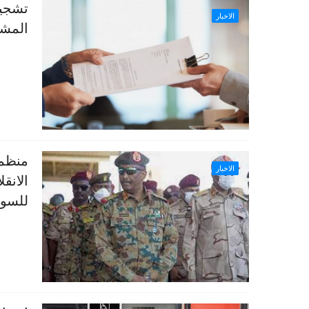
تشجيع
الاخبار
المشا
منظم
الاخبار
الانق
للسود