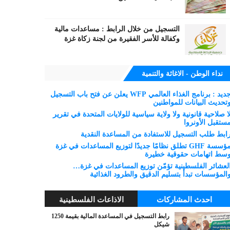
التسجيل من خلال الرابط : مساعدات مالية
وكفالة للأسر الفقيرة من لجنة زكاة غزة
نداء الوطن - الاغاثة والتنمية
جديد : برنامج الغذاء العالمي WFP يعلن عن فتح باب التسجيل
تحديث البيانات للمواطنين
ا صلاحية قانونية ولا ولاية سياسية للولايات المتحدة في تقرير
ستقبل الأونروا
ابط طلب التسجيل للاستفادة من المساعدة النقدية
مؤسسة GHF تطلق نظامًا جديدًا لتوزيع المساعدات في غزة
سط اتهامات حقوقية خطيرة
لعشائر الفلسطينية تؤمّن توزيع المساعدات في غزة…
المؤسسات تبدأ بتسليم الدقيق والطرود الغذائية
احدث المشاركات
الاذاعات الفلسطينية
رابط التسجيل في المساعدة المالية بقيمة 1250
شيكل