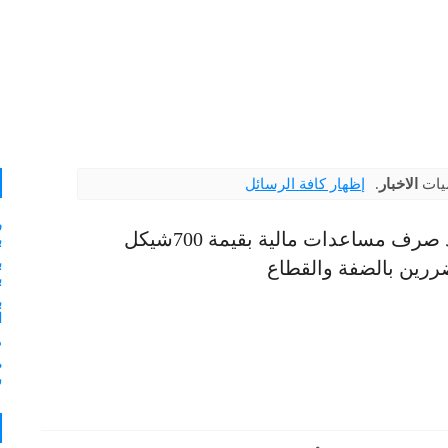
ميات
الاخبار
.
إظهار كافة الرسائل
ر
موعد صرف مساعدات مالية بقيمة 700شيكل
ب
ب
ررين بالضفة والقطاع
ب
ب
ا
م
ش