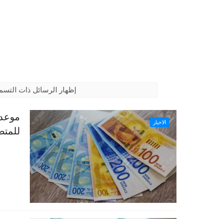
‏إظهار الرسائل ذات التس
الاخبار
للمتض