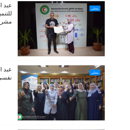
عبد ا
محلي
للتنم
مشروع
عبد ا
محلي
نفسي