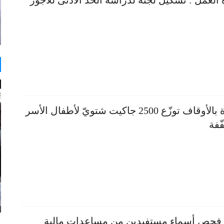
 العمل : تشكيل لجنة لدراسة الحد الأدنى للأجور
الزكاة بالأوقاف توزّع 2500 جاكيت شتويّ لأطفال الأسر
ّفة
فحص أسماء مستفيدين من مساعدات مالية