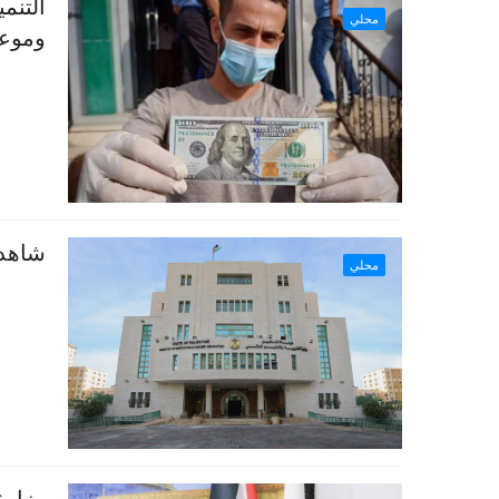
التنم
محلي
وموعد
شاهد 
محلي