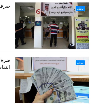
صرف ا
محلي
صرف ا
محلي
التفا