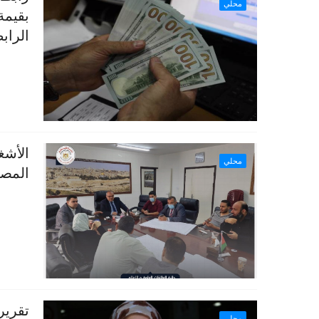
محلي
الراب
الأشغ
محلي
المصر
تقرير
محلي