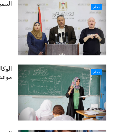
التنمي
محلي
الوكال
محلي
موعده