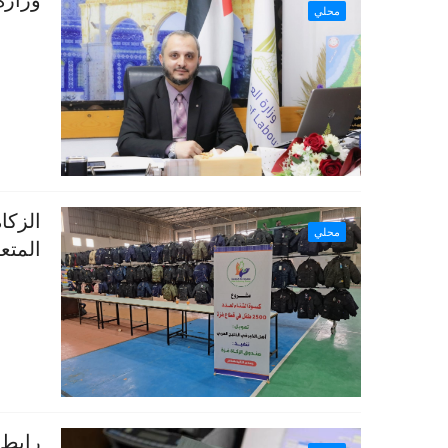
وزارة
محلي
محلي
المتعف
رابط 