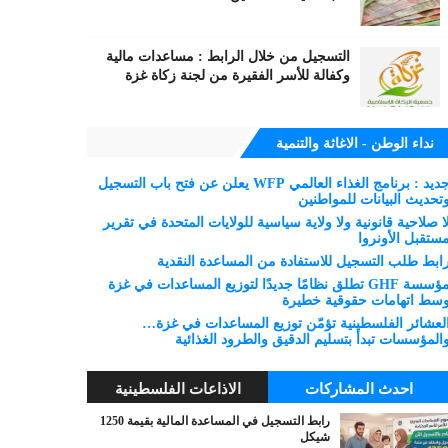
التسجيل من خلال الرابط : مساعدات مالية
وكفالة للأسر الفقيرة من لجنة زكاة غزة
نداء الوطن - الاغاثة والتنمية
جديد : برنامج الغذاء العالمي WFP يعلن عن فتح باب التسجيل
تحديث البيانات للمواطنين
ا صلاحية قانونية ولا ولاية سياسية للولايات المتحدة في تقرير
ستقبل الأونروا
ابط طلب التسجيل للاستفادة من المساعدة النقدية
مؤسسة GHF تطلق نظامًا جديدًا لتوزيع المساعدات في غزة
سط اتهامات حقوقية خطيرة
لعشائر الفلسطينية تؤمّن توزيع المساعدات في غزة…
المؤسسات تبدأ بتسليم الدقيق والطرود الغذائية
احدث المشاركات
الاذاعات الفلسطينية
رابط التسجيل في المساعدة المالية بقيمة 1250
شيكل