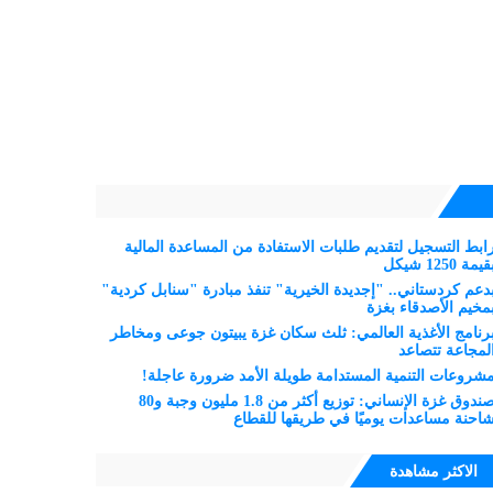
ابط التسجيل لتقديم طلبات الاستفادة من المساعدة المالية
قيمة 1250 شيكل
دعم كردستاني.. "إجديدة الخيرية" تنفذ مبادرة "سنابل كردية"
مخيم الأصدقاء بغزة
رنامج الأغذية العالمي: ثلث سكان غزة يبيتون جوعى ومخاطر
لمجاعة تتصاعد
شروعات التنمية المستدامة طويلة الأمد ضرورة عاجلة!
صندوق غزة الإنساني: توزيع أكثر من 1.8 مليون وجبة و80
احنة مساعدات يوميًا في طريقها للقطاع
الاكثر مشاهدة