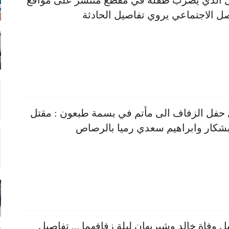
 الذي يضرب طفله في مقطع منتشر على مواقع
صل الاجتماعي يروي تفاصيل الحادثة
حفل الزفاف الى مأتم في بسمة طبعون : مقتل
بشكار وابراهيم سعدي رميا بالرصاص
ل وفاة خالد وشيريهان ليلة زفافهما ... تفاصيل