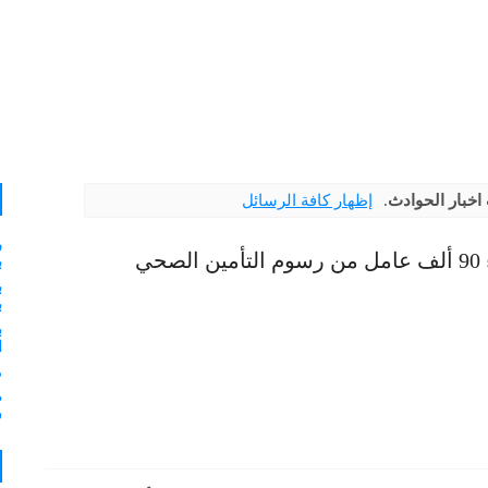
اخبار الحوادث
.
إظهار كافة الرسائل
ر
الصحي
ب
ب
ب
ب
ا
م
ش