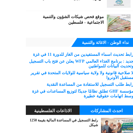
موقع فحص شيكات الشؤون والتنمية
الاجتماعية - فلسطين
نداء الوطن - الاغاثة والتنمية
ابط تحديث اسماء المستفيدين من الغاز للدورة 11 في غزة
جديد : برنامج الغذاء العالمي WFP يعلن عن فتح باب التسجيل
تحديث البيانات للمواطنين
ا صلاحية قانونية ولا ولاية سياسية للولايات المتحدة في تقرير
ستقبل الأونروا
ابط طلب التسجيل للاستفادة من المساعدة النقدية
مؤسسة GHF تطلق نظامًا جديدًا لتوزيع المساعدات في غزة
سط اتهامات حقوقية خطيرة
احدث المشاركات
الاذاعات الفلسطينية
رابط التسجيل في المساعدة المالية بقيمة 1250
شيكل