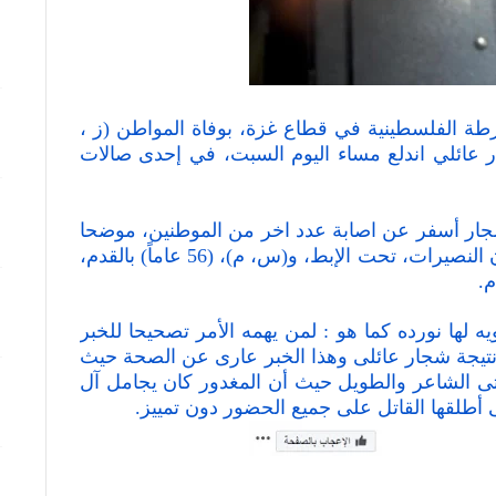
رطة الفلسطينية في قطاع غزة، بوفاة المواطن (ز ،
 شجار عائلي اندلع مساء اليوم السبت، في إحدى صالات
جار أسفر عن اصابة عدد اخر من الموطنين، موضحا
ان المصابين هم: (م، ش)، (16 عاماً) من سكان النصيرات، تحت الإبط، و(س، م)، (56 عاماً) بالقدم،
لها نورده كما هو : لمن يهمه الأمر تصحيحا للخبر
نتيجة شجار عائلى وهذا الخبر عارى عن الصحة حيث
لتى الشاعر والطويل حيث أن المغدور كان يجامل آل
 أطلقها القاتل على جميع الحضور دون تمييز.