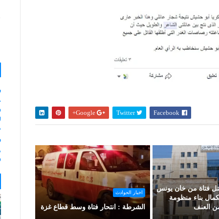
ر
و
Google+
Twitter
Facebook
ل
م
ر
و
قتل فتاة من خان يونس
اخبار الحوادث
كمال بناء منظومة
من العنف
الشرطة : انتحار فتاة وسط قطاع غزة