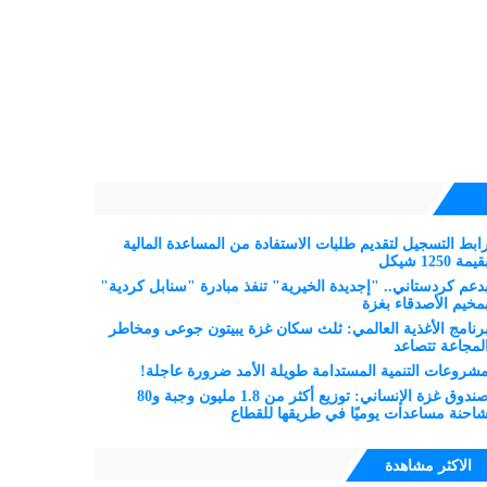
ابط التسجيل لتقديم طلبات الاستفادة من المساعدة المالية
قيمة 1250 شيكل
دعم كردستاني.. "إجديدة الخيرية" تنفذ مبادرة "سنابل كردية"
مخيم الأصدقاء بغزة
رنامج الأغذية العالمي: ثلث سكان غزة يبيتون جوعى ومخاطر
لمجاعة تتصاعد
شروعات التنمية المستدامة طويلة الأمد ضرورة عاجلة!
صندوق غزة الإنساني: توزيع أكثر من 1.8 مليون وجبة و80
احنة مساعدات يوميًا في طريقها للقطاع
الاكثر مشاهدة