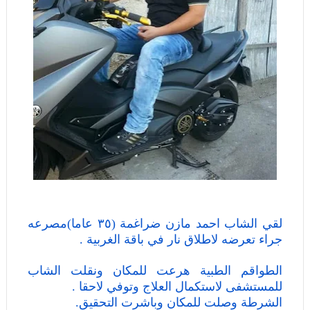
لقي الشاب احمد مازن ضراغمة (٣٥ عاما)مصرعه
جراء تعرضه لاطلاق نار في باقة الغربية .
الطواقم الطبية هرعت للمكان ونقلت الشاب
للمستشفى لاستكمال العلاج وتوفي لاحقا .
الشرطة وصلت للمكان وباشرت التحقيق.