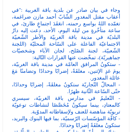
وجاء في بيان صادر عن بلدية باقة الغربية :"في
أعقاب مقتل المغدور الشّابّ أحمد مازن ضراغمة،
تغمّده اللهُ بواسع رحمته، انعَقَدَ اجتماعٍ طارئ، في
ساعة متأخّرةٍ من ليلة اليوم، الأحد، دعت إليه دارُ
البلديّة في مدينة باقة الغربيّة والأطر الشّعبيّة
الاجتماعيّة الفاعلة على السّاحة المحليّة (اللجنة
الشّعبيّة، لجنة الصّلح، لجان الآباء وشخصيّات
جماهيريّة)، تمخّضت عنها القرارات التّالية:
-
ستكونُ المرافق العامّة في مدينة باقة الغربيّة،
يومَ غدٍ الإثنين، مغلقَةً، إضرابًا وحدادًا وتضامنًا مَعَ
عائلة المغدور.
-
المحالّ التّجاريّة ستكونُ مغلقَةً، إضرابًا وحدادًا،
حتّى السّاعة الثّانية ظهرًا.
-
التّعليمُ في مدارس باقة الغربيّة، سيسري
كالمعتادِ، بينما سيكونُ مُخَصَّصًا لنشاطات توعويّة
تربويّة مناهضة للعنف ولإسقاطاته المدوّية.
-
كافّة المؤسّسات الرّسميّة، بما فيها البنوك والبريد،
ستكونُ مغلقَةً إضرابًا وحدادًا.