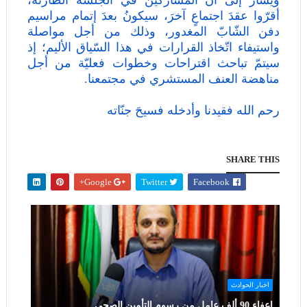
ويشارُ إلى أنّ المشاركين في الجلسة الطّارئة،
أقرّوا عقدَ اجتماعٍ آخرَ، سيكونُ بعدَ إتمام مراسيم
دفن الشّابّ المغدور، وذلك من أجل مواصلة
واستيفاء اتّخاذ القرارات في هذا السّياق الأليم؛ إذ
سيتمّ تباحث اقتراحات وخطوات فعليّة من أجل
مناهضة العنف المستشري في مجتمعنا.
رحم الله فقيدنا وأدخله فسيحَ جنّاته
SHARE THIS
Google+
Twitter
Facebook
اخبار الحوادث
إعفاء 90 ألف عامل من رسوم التأمين الصحي