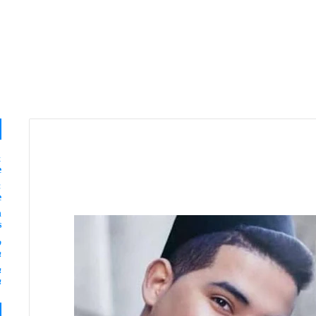
&
e
:
e
n
s
ر
ب
ب
ب