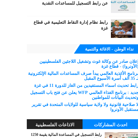
عن رابط التسجيل للمساعدات النقدية
رابط نظام إدارة النقاط التعليمية في قطاع
غزة
نداء الوطن - الاغاثة والتنمية
علان صادر عن وكالة غوث وتشغيل اللاجئين الفلسطينيين
الأونروا) - قطاع غزة
رنامج الأغذية العالمي يبدأ صرف المساعدات المالية الإلكترونية
 ألف أسرة الأسبوع المقبل
ابط تحديث اسماء المستفيدين من الغاز للدورة 11 في غزة
جديد : برنامج الغذاء العالمي WFP يعلن عن فتح باب التسجيل
تحديث البيانات للمواطنين
ا صلاحية قانونية ولا ولاية سياسية للولايات المتحدة في تقرير
ستقبل الأونروا
احدث المشاركات
الاذاعات الفلسطينية
رابط التسجيل في المساعدة المالية بقيمة 1250