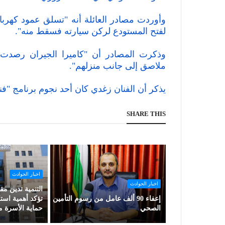
وأوردت مصادر العائلة أنه "تسلق عمود كهربا
لفتح المستودع لركن سيارته فسقط منه".
وذكرت المصادر أن "كاميرا الجيران رصدت
ملاصق إلى جانب منزلهم".
يذكر أن الفنان زغدي كان أحد نجوم برنامج "فنا
SHARE THIS
اخبار الحوادث
اخبار الحوادث
التنمية تدين م
إعفاء 90 ألف عامل من رسوم التأمين
تؤكد أهمية است
الصحي
حماية الأسرة 