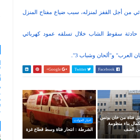
ئي من أجل القفز لمنزله، سبب ضياع مفتاح المنزل
 حادثة سقوط الشاب خلال تسلقه عمود كهربائي
ن العرب" و"ألحان وشباب 3".
إ
(
Google+
Twitter
Facebook
ب
لـ 35
ر
و
ل
م
قتل فتاة من خان يونس
اخبار الحوادث
كمال بناء منظومة
من العنف
الشرطة : انتحار فتاة وسط قطاع غزة