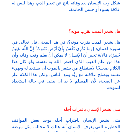
شكل وجه الإنسان بعد وفاته ناتج عن تغيير الدم، وهذا ليس له
علاقة بسوء أو حسن الخاتمة.
هل يشعر الميت بقرب موته؟
هل يشعر الميت بقرب موته؟، في هذا المعنى قال تعالى في
سورة لقمان: {وَمَا تَدْرِي نَفْسٌ بِأَيِّ أَرْضٍ تَمُوتُ ۚ إِنَّ اللَّهَ عَلِيمٌ
خَبِيرٌ}، فالآية تخبر أن الإنسان لا يمكن أن يعلم وقت وفاته وأن
هذا من علم الغيب الذي اختص الله به نفسه. ولو كان هذا
الكلام صحيحًا لاستطاع من يشعر بالموت أن يستعد له ويهيء
نفسه ويصلح علاقته مع ربِّه ومع الناس، ولكن هذا الكلام عار
عن الصحة، لأن المسلم لا بد أن يبقى في حالة استعداد
للموت.
متى يشعر الإنسان باقتراب أجله
متى يشعر الإنسان باقتراب أجله يوجد بعض المواقف
الخطيرة التي يعرف الإنسان أنه هالك لا محاله، مثل مرضه