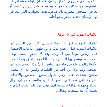
الشديد الذي لا يرجى شفاؤه يكون الإنسان يتوقع موته تعرضه
للسقوط من مكان مرتفع أو هجوم حيوان شرس عليه، أو
تعرض الشخص للضرب بالرصاص، هذه الحوادث التي يتعرض
لها الإنسان تجعله يشعر بدنو أجله.
علامات الموت قبل 40 يومًا
علامات الموت قبل 40 يومًا يتسائل كثيرٌ من الناس عن
علامات الموت قبل أربعين يومًا و عن ظهور علامات الإحتضار
قبل أربعين يومًا من الموت، وقد لا يشعر الميت بهذه
العلامات، ويشعر بها الناس حوله، أمَّا فيما يتعلَّق بصحّة هذه
الأقوال المتداولة بين فئة من الناس، فإنَّ هذا الكلام بعيد عن
الصحة، ولم يردْ عن أحد من العلماء، وليس له أي مصدر
صحيح يتحدث عنه، رغم تداول بعض القصص والأحداث
الفردية التي ترد على ألسن الناس، والسبب هو أنَّ آجال
العباد مجهولة تمامًا بالنسبة لهم وهي من علم الغيب الذي لا
يعلمه إلَّا الله سبحانه وتعالى.