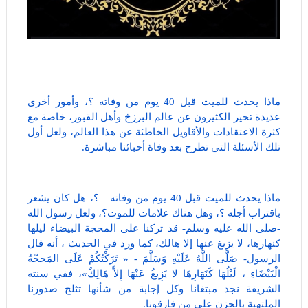
ماذا يحدث للميت قبل 40 يوم من وفاته ؟، وأمور أخرى
عديدة تحير الكثيرون عن عالم البرزخ وأهل القبور، خاصة مع
كثرة الاعتقادات والأقاويل الخاطئة عن هذا العالم، ولعل أول
تلك الأسئلة التي تطرح بعد وفاة أحبائنا مباشرة.
ماذا يحدث للميت قبل 40 يوم من وفاته ؟، هل كان يشعر
باقتراب أجله ؟، وهل هناك علامات للموت؟، ولعل رسول الله
-صلى الله عليه وسلم- قد تركنا على المحجة البيضاء ليلها
كنهارها، لا يزيغ عنها إلا هالك، كما ورد في الحديث ، أنه قال
الرسول- صَلَّى اللَّهُ عَلَيْهِ وَسَلَّمَ - « تَرَكْتُكُمْ عَلَى المَحجّةُ
الْبَيْضَاءِ ، لَيْلُهَا كَنَهَارِهَا لا يَزِيغُ عَنْهَا إِلاَّ هَالِكٌ»، ففي سنته
الشريفة نجد مبتغانا وكل إجابة من شأنها تثلج صدورنا
الملتهبة بالحزن على من فارقونا.