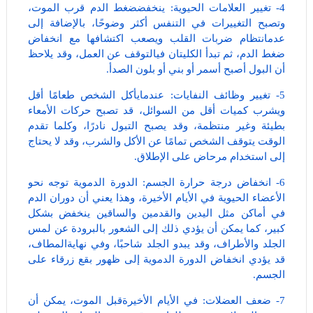
4- تغيير العلامات الحيوية: ينخفضضغط الدم قرب الموت،
وتصبح التغييرات في التنفس أكثر وضوحًا، بالإضافة إلى
عدمانتظام ضربات القلب ويصعب اكتشافها مع انخفاض
ضغط الدم، ثم تبدأ الكليتان فيالتوقف عن العمل، وقد يلاحظ
أن البول أصبح أسمر أو بني أو بلون الصدأ.
5- تغيير وظائف النفايات: عندمايأكل الشخص طعامًا أقل
ويشرب كميات أقل من السوائل، قد تصبح حركات الأمعاء
بطيئة وغير منتظمة، وقد يصبح التبول نادرًا، وكلما تقدم
الوقت يتوقف الشخص تمامًا عن الأكل والشرب، وقد لا يحتاج
إلى استخدام مرحاض على الإطلاق.
6- انخفاض درجة حرارة الجسم: الدورة الدموية توجه نحو
الأعضاء الحيوية في الأيام الأخيرة، وهذا يعني أن دوران الدم
في أماكن مثل اليدين والقدمين والساقين ينخفض بشكل
كبير، كما يمكن أن يؤدي ذلك إلى الشعور بالبرودة عن لمس
الجلد والأطراف، وقد يبدو الجلد شاحبًا، وفي نهايةالمطاف،
قد يؤدي انخفاض الدورة الدموية إلى ظهور بقع زرقاء على
الجسم.
7- ضعف العضلات: في الأيام الأخيرةقبل الموت، يمكن أن