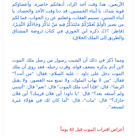
الأربعين، هذا وقت أخذ الزاد، أذهانكم حاضرة، وأعضاؤكم
قوية شداد، يا أبناء الخمسين، قد دنا وقت الأخذ والحصاد، يا
أبناء الستين، نسيتم العقاب، وغفلتم عن رد الجواب، فما لكم
من نصير (أَوَلَمْ نُعَمِّرْكُمْ مَايَتَذَكَّرُ فِيهِ مَنْ تَذَكَّرَ وَجَاءَكُمُ النَّذِيرُ).
[فاطر: 37]، ذكره ابن الجوزي في كتاب (روضة المشتاق
والطريق إلى الملك الخلاق).
ومما ذُكِرَ في ذلك أن الشيب رسول من رسل ملك الموت
لابن آدم يذكره بضعف قواه، وقرب رحيله، فقد روي أن ملك
الموت دخل على داود – عليه السلام– فقال: “من أنت؟”
فقال: “من لا يهاب الملوك، ولا تمنع منه القصور، ولا يقبل
الرشا“، قال: “فإذا أنت ملك الموت” قال: “نعم” قال: “أتيتني
ولم أستعد بعد؟” قال: “يا داود! أين فلان قريبك؟ أين فلان
جارك؟” قال: “مات“، قال: “أما كان لك في هؤلاء عبرة
لتستعد”.
أعراض اقتراب الموت قبل 40 يوماً