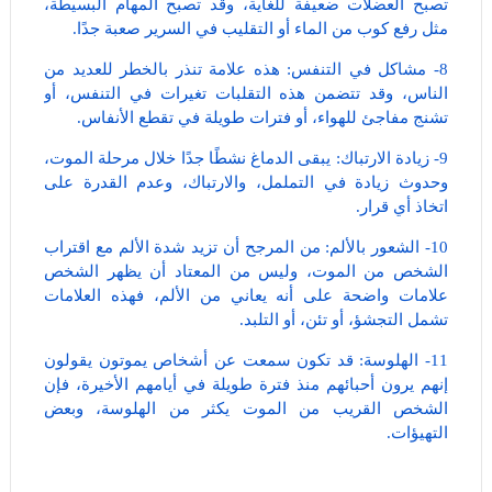
تصبح العضلات ضعيفة للغاية، وقد تصبح المهام البسيطة،
مثل رفع كوب من الماء أو التقليب في السرير صعبة جدًا.
8- مشاكل في التنفس: هذه علامة تنذر بالخطر للعديد من
الناس، وقد تتضمن هذه التقلبات تغيرات في التنفس، أو
تشنج مفاجئ للهواء، أو فترات طويلة في تقطع الأنفاس.
9- زيادة الارتباك: يبقى الدماغ نشطًا جدًا خلال مرحلة الموت،
وحدوث زيادة في التململ، والارتباك، وعدم القدرة على
اتخاذ أي قرار.
10- الشعور بالألم: من المرجح أن تزيد شدة الألم مع اقتراب
الشخص من الموت، وليس من المعتاد أن يظهر الشخص
علامات واضحة على أنه يعاني من الألم، فهذه العلامات
تشمل التجشؤ، أو تئن، أو التلبد.
11- الهلوسة: قد تكون سمعت عن أشخاص يموتون يقولون
إنهم يرون أحبائهم منذ فترة طويلة في أيامهم الأخيرة، فإن
الشخص القريب من الموت يكثر من الهلوسة، وبعض
التهيؤات.