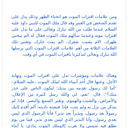
ومن علامات اقتراب الموت هو انحناء الظهر وذلك يدل على
تقدم الشخص في العمر وقد قال ملك الموت للنبي داود عليه
السلام عندما طلب من الله تبارك وتعالى على ما تدل على
اقتراب موته وعندما سألهم ملك الموت فقال له الم ينحني
ظهرك، الام يشيب شعرك، الم يمت جارك، وتعتبر تلك
العلامات الثلاثة من أهم علامات اقتراب الموت التي يرسلها
الله تبارك وتعالى لتذكيرنا باقتراب الموت في أي وقت.
وهناك علامات ومؤشرات تدل على اقتراب الموت ونهاية
الأجل، وعنها قال أحد أنبياء الله لملك الموت -عليه السلام-:
“أما لك رسول تقدمه بين يديك؛ ليكون الناس على حذر
منك؟“، قال: “نعم، لي والله رسل كثيرة من الإعلال،
والأمراض، والشيب،والهموم، وتغير السمع والبصر، فإذا لم
يتذكر من نزل به ولم يتب، فإذا قبضته ناديته: ألم أقدم إليك
رسولاً بعد رسول، ونذيراً بعد نذير؟ فأنا الرسول الذي ليس
بعدي رسول، وأنا النذير الذي ليس بعدي نذير، فما من يوم
تطلع فيه شمس ولا تغرب إلاوملك الموت ينادي: يا أبناء