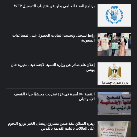
برنامج الغذاء العالمي يعلن عن فتح باب التسجيل WFP
رابط تسجيل وتحديث البيانات للحصول على المساعدات
السعودية
إعلان هام صادر عن وزارة التنمية الاجتماعية - مديرية خان
يونس
التنمية: 94 أسرة في غزة تضررت معيشيًّا جراء القصف
الإسرائيلي
زهرة المدائن تنفذ ضمن مشروع رمضان الخير توزيع اللحوم
على العائلات بالبلدة القديمة بالقدس