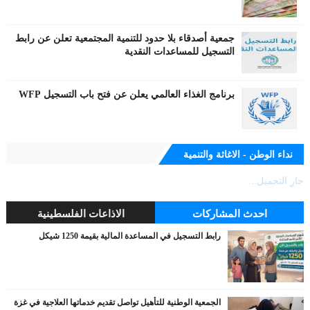
جمعية أصدقاء بلا حدود للتنمية المجتمعية تعلن عن رابط
التسجيل للمساعدات النقدية
برنامج الغذاء العالمي يعلن عن فتح باب التسجيل WFP
نداء الوطن - الاغاثة والتنمية
جارٍ التحميل...
احدث المشاركات
الاذاعات الفلسطينية
رابط التسجيل في المساعدة المالية بقيمة 1250 شيكل
الجمعية الوطنية للتأهيل تواصل تقديم خدماتها العلاجية في غزة