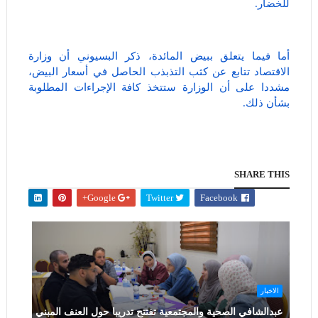
للخضار.
أما فيما يتعلق ببيض المائدة، ذكر البسيوني أن وزارة
الاقتصاد تتابع عن كثب التذبذب الحاصل في أسعار البيض،
مشددا على أن الوزارة ستتخذ كافة الإجراءات المطلوبة
بشأن ذلك.
SHARE THIS
Google+
Twitter
Facebook
الاخبار
عبدالشافي الصحية والمجتمعية تفتتح تدريبا حول العنف المبني