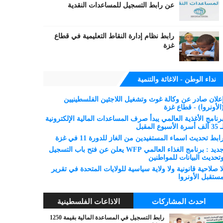
عن رابط التسجيل للمساعدات النقدية
رابط نظام إدارة النقاط التعليمية في قطاع
غزة
نداء الوطن - الاغاثة والتنمية
علان صادر عن وكالة غوث وتشغيل اللاجئين الفلسطينيين
الأونروا) - قطاع غزة
رنامج الأغذية العالمي يبدأ صرف المساعدات المالية الإلكترونية
 ألف أسرة الأسبوع المقبل
ابط تحديث اسماء المستفيدين من الغاز للدورة 11 في غزة
جديد : برنامج الغذاء العالمي WFP يعلن عن فتح باب التسجيل
تحديث البيانات للمواطنين
ا صلاحية قانونية ولا ولاية سياسية للولايات المتحدة في تقرير
ستقبل الأونروا
احدث المشاركات
الاذاعات الفلسطينية
رابط التسجيل في المساعدة المالية بقيمة 1250