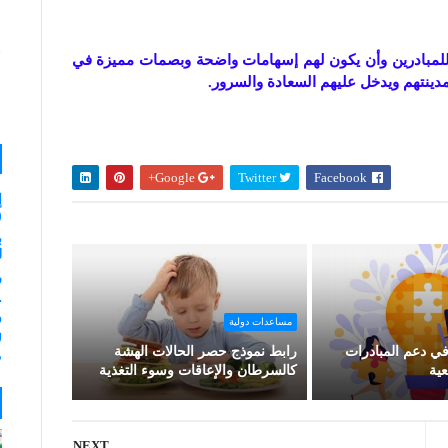
دا للمبادرين وأن يكون لهم إسهامات واضحة وبصمات مميزة في
دينتهم ويدخل عليهم السعادة والسرور.
Google+
Twitter
Facebook
إ
(
ب
لـ 35
ر
و
مساعدات دولية
ل
ي دعم المبادرات
رابط نموذج حصر الحالات الهشة
م
عية
كالسرطان والإعاقات وسوء التغذية
NEXT