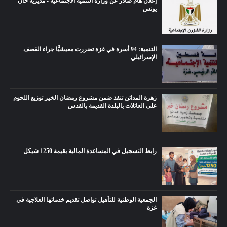
إعلان هام صادر عن وزارة التنمية الاجتماعية - مديرية خان
يونس
التنمية: 94 أسرة في غزة تضررت معيشيًّا جراء القصف
الإسرائيلي
زهرة المدائن تنفذ ضمن مشروع رمضان الخير توزيع اللحوم
على العائلات بالبلدة القديمة بالقدس
رابط التسجيل في المساعدة المالية بقيمة 1250 شيكل
الجمعية الوطنية للتأهيل تواصل تقديم خدماتها العلاجية في
غزة