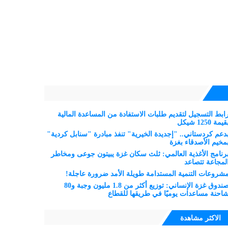
ابط التسجيل لتقديم طلبات الاستفادة من المساعدة المالية
قيمة 1250 شيكل
دعم كردستاني.. "إجديدة الخيرية" تنفذ مبادرة "سنابل كردية"
مخيم الأصدقاء بغزة
رنامج الأغذية العالمي: ثلث سكان غزة يبيتون جوعى ومخاطر
لمجاعة تتصاعد
شروعات التنمية المستدامة طويلة الأمد ضرورة عاجلة!
صندوق غزة الإنساني: توزيع أكثر من 1.8 مليون وجبة و80
احنة مساعدات يوميًا في طريقها للقطاع
الاكثر مشاهدة