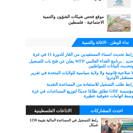
موقع فحص شيكات الشؤون والتنمية
الاجتماعية - فلسطين
نداء الوطن - الاغاثة والتنمية
ابط تحديث اسماء المستفيدين من الغاز للدورة 11 في غزة
جديد : برنامج الغذاء العالمي WFP يعلن عن فتح باب التسجيل
تحديث البيانات للمواطنين
ا صلاحية قانونية ولا ولاية سياسية للولايات المتحدة في تقرير
ستقبل الأونروا
ابط طلب التسجيل للاستفادة من المساعدة النقدية
مؤسسة GHF تطلق نظامًا جديدًا لتوزيع المساعدات في غزة
سط اتهامات حقوقية خطيرة
احدث المشاركات
الاذاعات الفلسطينية
رابط التسجيل في المساعدة المالية بقيمة 1250
شيكل