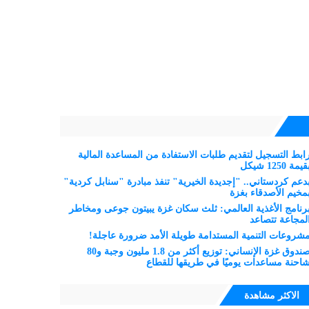
ابط التسجيل لتقديم طلبات الاستفادة من المساعدة المالية
قيمة 1250 شيكل
دعم كردستاني.. "إجديدة الخيرية" تنفذ مبادرة "سنابل كردية"
مخيم الأصدقاء بغزة
رنامج الأغذية العالمي: ثلث سكان غزة يبيتون جوعى ومخاطر
لمجاعة تتصاعد
شروعات التنمية المستدامة طويلة الأمد ضرورة عاجلة!
صندوق غزة الإنساني: توزيع أكثر من 1.8 مليون وجبة و80
احنة مساعدات يوميًا في طريقها للقطاع
الاكثر مشاهدة