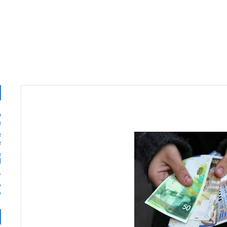
ر
ب
ب
ب
ب
ا
م
ش