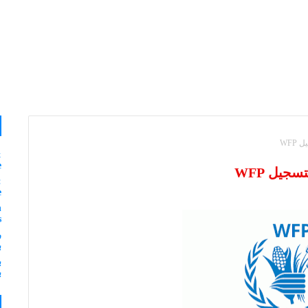
WFP
&
e
جيل WFP
:
e
n
s
ر
ب
ب
ب