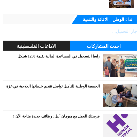
نداء الوطن - الاغاثة والتنمية
جارٍ التحميل...
احدث المشاركات
الاذاعات الفلسطينية
رابط التسجيل في المساعدة المالية بقيمة 1250 شيكل
الجمعية الوطنية للتأهيل تواصل تقديم خدماتها العلاجية في غزة
فرصتك للعمل مع هيومان أبيل: وظائف جديدة متاحة الآن !