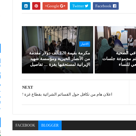
Google+
Twitter
Facebook
الاخبار
افي الصحية
مكرمة بقيمة 120 ألف دولار مقدمة
تتم مجموعة جلسات
من الأنصار الخيرية ومؤسسة شهيد
إ
ي للنساء
الإيرانية لمستحقيها بغزة ... تفاصيل
(
ب
لـ 35
ر
NEXT
اعلان هام من تكافل حول القسائم الشرائية بقطاع غزة !
و
ل
م
FACEBOOK
BLOGGER