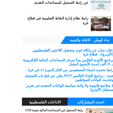
عن رابط التسجيل للمساعدات النقدية
رابط نظام إدارة النقاط التعليمية في قطاع
غزة
نداء الوطن - الاغاثة والتنمية
علان صادر عن وكالة غوث وتشغيل اللاجئين الفلسطينيين
الأونروا) - قطاع غزة
رنامج الأغذية العالمي يبدأ صرف المساعدات المالية الإلكترونية
 ألف أسرة الأسبوع المقبل
ابط تحديث اسماء المستفيدين من الغاز للدورة 11 في غزة
جديد : برنامج الغذاء العالمي WFP يعلن عن فتح باب التسجيل
تحديث البيانات للمواطنين
ا صلاحية قانونية ولا ولاية سياسية للولايات المتحدة في تقرير
ستقبل الأونروا
احدث المشاركات
الاذاعات الفلسطينية
رابط التسجيل في المساعدة المالية بقيمة 1250