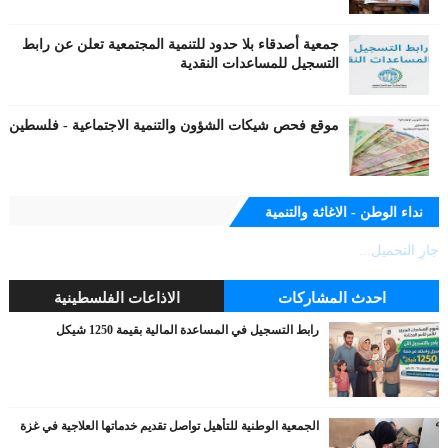
جمعية أصدقاء بلا حدود للتنمية المجتمعية تعلن عن رابط
التسجيل للمساعدات النقدية
موقع فحص شيكات الشؤون والتنمية الاجتماعية - فلسطين
نداء الوطن - الاغاثة والتنمية
جارٍ التحميل...
احدث المشاركات
الاذاعات الفلسطينية
رابط التسجيل في المساعدة المالية بقيمة 1250 شيكل
الجمعية الوطنية للتأهيل تواصل تقديم خدماتها العلاجية في غزة