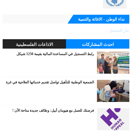
نداء الوطن - الاغاثة والتنمية
جارٍ التحميل...
احدث المشاركات
الاذاعات الفلسطينية
رابط التسجيل في المساعدة المالية بقيمة 1250 شيكل
الجمعية الوطنية للتأهيل تواصل تقديم خدماتها العلاجية في غزة
فرصتك للعمل مع هيومان أبيل: وظائف جديدة متاحة الآن !