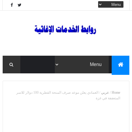
Home
/
عربي
/
العمادي يعلن موعد صرف المنحة القطرية 100 دولار للاسر
المتعففة في غزة