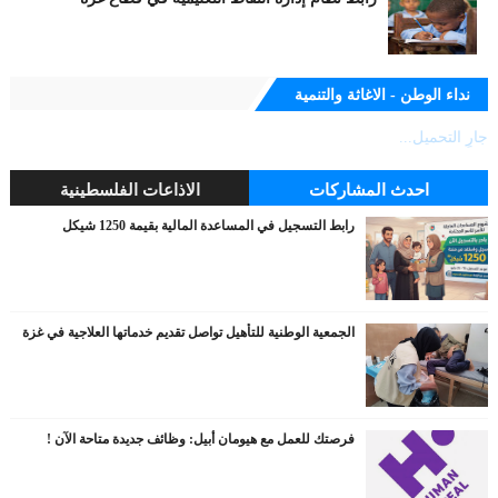
نداء الوطن - الاغاثة والتنمية
جارٍ التحميل...
احدث المشاركات
الاذاعات الفلسطينية
رابط التسجيل في المساعدة المالية بقيمة 1250 شيكل
الجمعية الوطنية للتأهيل تواصل تقديم خدماتها العلاجية في غزة
فرصتك للعمل مع هيومان أبيل: وظائف جديدة متاحة الآن !