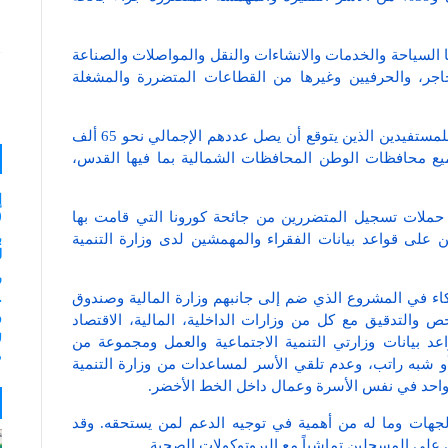
 السياحة والخدمات والانشاءات والنقل والمواصلات والصناعة
حاجر، والحرفيين وغيرها من القطاعات المتضررة والمشغلة
وأوضحت الوزارتان، أن هذه الدفعة هي الدفعة الثانية للمستفيدين الذين يتوقع أن يصل عددهم الإجمالي نحو 65 ألف
يع محافظات الوطن المحافظات الشمالية بما فيها القدس،
إ
(
 حملات تسجيل المتضررين من جائحة كورونا التي قامت بها
ب
 على قواعد بيانات الفقراء والمهمشين لدى وزارة التنمية
لـ 35
ر
كاء في المشروع الذي ضم إلى جانبهم وزارة المالية وصندوق
و
والتدقيق مع كل من وزارات الداخلية، المالية، الاقتصاد
ل
د بيانات وزارتي التنمية الاجتماعية والعمل ومجموعة من
م
أو شبه راتب، وعدم تلقي الأسر لمساعدات من وزارة التنمية
 واحد في نفس الأسرة وعمال داخل الخط الأخضر.
الجهات وما له من أهمية في توجيه الدعم لمن يستحقه. وقد
 على المسجلين تماشياً مع البروتوكولات الصحية.