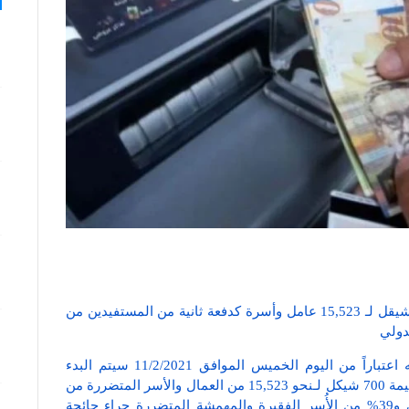
وزارتا التنمية الاجتماعية والعمل تصرفان مبلغ 700 شيقل لـ 15,523 عامل وأسرة كدفعة ثانية من المستفيدين من
دولي
رام الله / أعلنت وزارتا التنمية الاجتماعية والعمل أنه اعتباراً من اليوم الخميس الموافق 11/2/2021 سيتم البدء
بصرف الدفعة الثانية من مشروع الحماية الاجتماعية بقيمة 700 شيكل لـنحو 15,523 من العمال والأسر المتضررة من
بينهم 61% عمال مياومة يعملون في السوق المحلي و39% من الأُسر الفقيرة والمهمشة المتضررة جراء جائحة