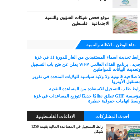
موقع فحص شيكات الشؤون والتنمية
الاجتماعية - فلسطين
نداء الوطن - الاغاثة والتنمية
ابط تحديث اسماء المستفيدين من الغاز للدورة 11 في غزة
جديد : برنامج الغذاء العالمي WFP يعلن عن فتح باب التسجيل
تحديث البيانات للمواطنين
ا صلاحية قانونية ولا ولاية سياسية للولايات المتحدة في تقرير
ستقبل الأونروا
ابط طلب التسجيل للاستفادة من المساعدة النقدية
مؤسسة GHF تطلق نظامًا جديدًا لتوزيع المساعدات في غزة
سط اتهامات حقوقية خطيرة
احدث المشاركات
الاذاعات الفلسطينية
رابط التسجيل في المساعدة المالية بقيمة 1250
شيكل