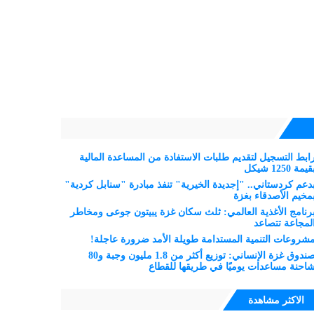
ابط التسجيل لتقديم طلبات الاستفادة من المساعدة المالية
قيمة 1250 شيكل
دعم كردستاني.. "إجديدة الخيرية" تنفذ مبادرة "سنابل كردية"
مخيم الأصدقاء بغزة
رنامج الأغذية العالمي: ثلث سكان غزة يبيتون جوعى ومخاطر
لمجاعة تتصاعد
شروعات التنمية المستدامة طويلة الأمد ضرورة عاجلة!
صندوق غزة الإنساني: توزيع أكثر من 1.8 مليون وجبة و80
احنة مساعدات يوميًا في طريقها للقطاع
الاكثر مشاهدة