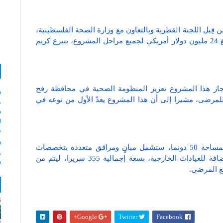
ِبل اللجنة القطرية وبالتعاون مع وزارة الصحة الفلسطينية،
في حي السلطان غرب مدينة رفح، بتكلفة إجمالية تبلغ 24 مليون دولار أمريكي لجميع مراحل المشروع، بتبرع كريم
نجاز هذا المشروع تعزيز المنظومة الصحية في محافظة رفح
ر
مرضى، مشيرا إلى أن هذا المشروع يعدّ الأول من نوعه في
و
ل
م
ر
وأوضح أنه من المقرر أن يُقام المشروع على أرض بمساحة 50 دونما، ستشمل مبانٍ ومرافق متعددة بتخصصات
مختلفة، أهمها الجراحة والباطنة والكلى وغيرها، بالإضافة للعيادات الخارجية، بسعة إجمالية 355 سريرا، ليتم من
و
يع المرضى.
Google+
Twitter
Facebook