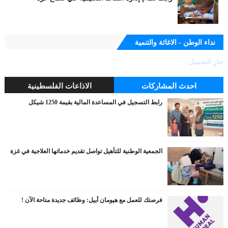
نداء الوطن - الاغاثة والتنمية
جارٍ التحميل...
احدث المشاركات
الاذاعات الفلسطينية
رابط التسجيل في المساعدة المالية بقيمة 1250 شيكل
الجمعية الوطنية للتأهيل تواصل تقديم خدماتها العلاجية في غزة
فرصتك للعمل مع هيومان أبيل: وظائف جديدة متاحة الآن !