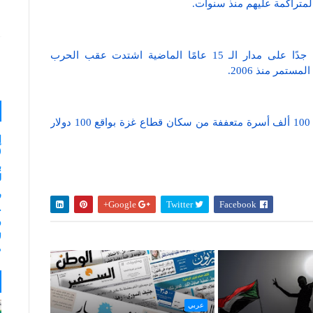
لمتراكمة عليهم منذ سنوات.
ويعاني سكان قطاع غزة من أزمات اقتصادية كبيرة جدًا على مدار الـ 15 عامًا الماضية اشتدت عقب الحرب
يذكر أن المنحة القطرية هي منحة أميرية تصرف لنحو 100 ألف أسرة متعففة من سكان قطاع غزة بواقع 100 دولار
إ
(
ب
لـ 35
ر
Google+
Twitter
Facebook
و
ل
م
عربي