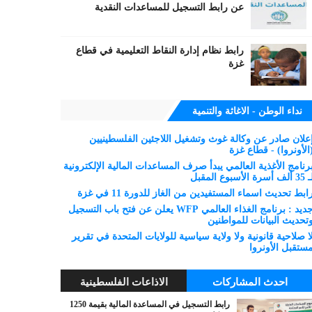
عن رابط التسجيل للمساعدات النقدية
رابط نظام إدارة النقاط التعليمية في قطاع
غزة
نداء الوطن - الاغاثة والتنمية
علان صادر عن وكالة غوث وتشغيل اللاجئين الفلسطينيين
الأونروا) - قطاع غزة
رنامج الأغذية العالمي يبدأ صرف المساعدات المالية الإلكترونية
 ألف أسرة الأسبوع المقبل
ابط تحديث اسماء المستفيدين من الغاز للدورة 11 في غزة
جديد : برنامج الغذاء العالمي WFP يعلن عن فتح باب التسجيل
تحديث البيانات للمواطنين
ا صلاحية قانونية ولا ولاية سياسية للولايات المتحدة في تقرير
ستقبل الأونروا
احدث المشاركات
الاذاعات الفلسطينية
رابط التسجيل في المساعدة المالية بقيمة 1250