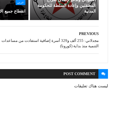
عربي
المعتقلين وإعادة السلطة للحكومة
المدنية
انقطاع جميع ال
PREVIOUS
مجدلاني: 255 ألف و329 أسرة إضافية استفادت من مساعدات
التنمية منذ بداية (كورونا)
POST
COMMENT
ليست هناك تعليقات