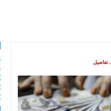
&
e
. تفاصيل
:
e
n
s
ر
ب
ب
ب