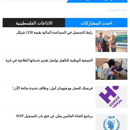
جارٍ التحميل...
احدث المشاركات
الاذاعات الفلسطينية
رابط التسجيل في المساعدة المالية بقيمة 1250 شيكل
الجمعية الوطنية للتأهيل تواصل تقديم خدماتها العلاجية في غزة
فرصتك للعمل مع هيومان أبيل: وظائف جديدة متاحة الآن !
برنامج الغذاء العالمي يعلن عن فتح باب التسجيل WFP