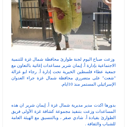
وزعت صباح اليوم لجنة طوارئ محافظة شمال غزة للتنمية
الاجتماعية بإدارة أ. إيمان شرير مساعدات إغاثية بالتعاون مع
جمعية عطاء فلسطين الخيرية تحت إدارة أ. رجاء ابو غزالة
"شعت" على متضرري محافظة شمال غزة جراء العدوان
الإسرائيلي المستمر منذ 10ايام.
بدورها اكدت مدير مديرية شمال غزة أ. إيمان شرير ان هذه
المساعدات وزعت بتنفيذ مجموعة كشافة غزة الأولى فريق
الطوارئ بقيادة أ. شادي صقر ، وبالتنسيق مع الهيئة العامة
للشباب والثقافة .