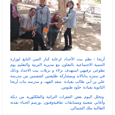
أريحا / نظم بيت الأجداد لرعاية كبار السن التابع لوزارة
التنمية الاجتماعية بالتعاون مع مديرية التربية والتعليم يوم
تطوعي ترفيهي استهدف نزلاء و نزيلات بيت الاجداد وذلك
في منتزه بنانالاند وبمشاركه طليعتين كشفيتين من مدرسة
علي بن أبي طالب بقيادة سعد الفهد، و مدرسه بنات أريحا
الثانوية بقيادة خلود طنوس.
وتخلل اليوم بعض الفقرات التراثية والفلكلورية من دبكة
وأغاني شعبية ومسابقات ثقافيةوفنون ،ورسم الحناء نفذته
الطالبة ملك الشمالي.