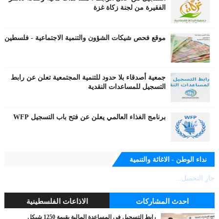
الفقيرة من لجنة زكاة غزة
موقع فحص شيكات الشؤون والتنمية الاجتماعية - فلسطين
جمعية أصدقاء بلا حدود للتنمية المجتمعية تعلن عن رابط
التسجيل للمساعدات النقدية
برنامج الغذاء العالمي يعلن عن فتح باب التسجيل WFP
نداء الوطن - الاغاثة والتنمية
جارٍ التحميل...
احدث المشاركات
الاذاعات الفلسطينية
رابط التسجيل في المساعدة المالية بقيمة 1250 شيكل