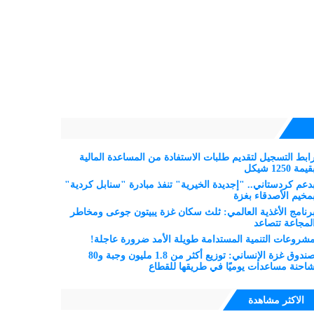
ابط التسجيل لتقديم طلبات الاستفادة من المساعدة المالية
قيمة 1250 شيكل
دعم كردستاني.. "إجديدة الخيرية" تنفذ مبادرة "سنابل كردية"
مخيم الأصدقاء بغزة
رنامج الأغذية العالمي: ثلث سكان غزة يبيتون جوعى ومخاطر
لمجاعة تتصاعد
شروعات التنمية المستدامة طويلة الأمد ضرورة عاجلة!
صندوق غزة الإنساني: توزيع أكثر من 1.8 مليون وجبة و80
احنة مساعدات يوميًا في طريقها للقطاع
الاكثر مشاهدة