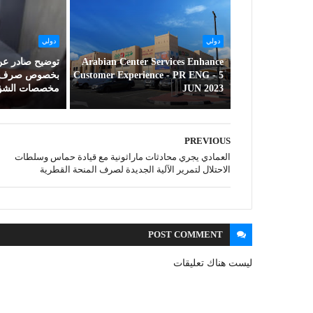
دولي
دولي
Arabian Center Services Enhance
توضيح صادر عن 
Customer Experience - PR ENG - 5
بخصوص صرف الد
JUN 2023
مخصصات الشؤون
PREVIOUS
العمادي يجري محادثات ماراثونية مع قيادة حماس وسلطات
الاحتلال لتمرير الآلية الجديدة لصرف المنحة القطرية
POST
COMMENT
ليست هناك تعليقات