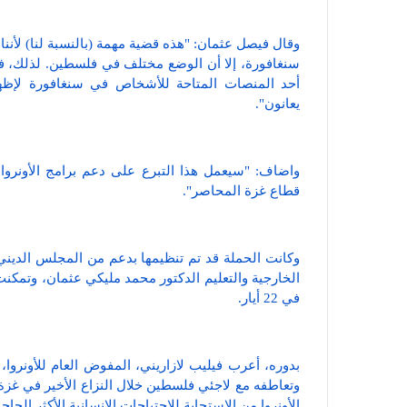
وقال فيصل عثمان: "هذه قضية مهمة (بالنسبة لنا) لأنن
سنغافورة، إلا أن الوضع مختلف في فلسطين. لذلك، ف
أحد المنصات المتاحة للأشخاص في سنغافورة لإظها
يعانون".
واضاف: "سيعمل هذا التبرع على دعم برامج الأونروا 
قطاع غزة المحاصر".
وكانت الحملة قد تم تنظيمها بدعم من المجلس الديني
الخارجية والتعليم الدكتور محمد مليكي عثمان، وتمكن
في 22 أيار.
بدوره، أعرب فيليب لازاريني، المفوض العام للأونروا
وتعاطفه مع لاجئي فلسطين خلال النزاع الأخير في غزة 
الأونروا من الاستجابة للاحتياجات الإنسانية الأكثر إلحاح