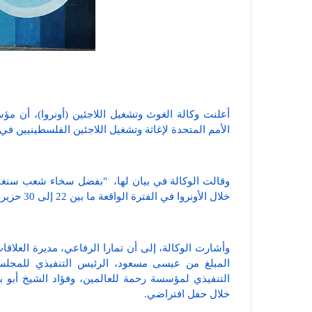
الأمم المتحدة لإغاثة وتشغيل اللاجئين الفلسطينيين في الشر
وقالت الوكالة في بيان لها، "بفضل سخاء شعب سنغا
خلال الأونروا في الفترة الواقعة ما بين 22 إلى 30 حزيران 2021 قد حققت الهدف بهذا الرقم القياسي".
وأشارت الوكالة، إلى أن تمارا الرفاعي، مديرة العلاقات
المبلغ من عيسى مسعود، الرئيس التنفيذي للمجلس
التنفيذي لمؤسسة رحمة للعالمين، وفؤاد الشيخ أبو
خلال حفل افتراضي.