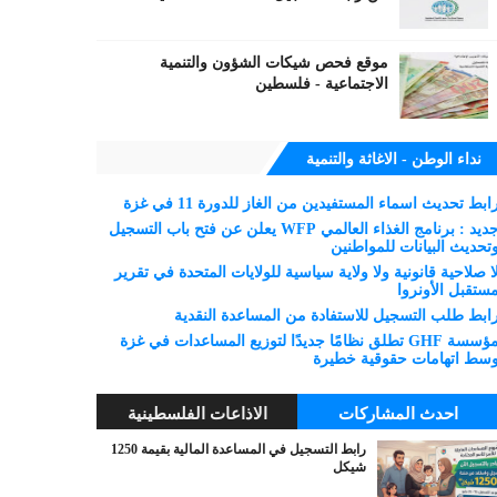
موقع فحص شيكات الشؤون والتنمية
الاجتماعية - فلسطين
نداء الوطن - الاغاثة والتنمية
ابط تحديث اسماء المستفيدين من الغاز للدورة 11 في غزة
جديد : برنامج الغذاء العالمي WFP يعلن عن فتح باب التسجيل
تحديث البيانات للمواطنين
ا صلاحية قانونية ولا ولاية سياسية للولايات المتحدة في تقرير
ستقبل الأونروا
ابط طلب التسجيل للاستفادة من المساعدة النقدية
مؤسسة GHF تطلق نظامًا جديدًا لتوزيع المساعدات في غزة
سط اتهامات حقوقية خطيرة
احدث المشاركات
الاذاعات الفلسطينية
رابط التسجيل في المساعدة المالية بقيمة 1250
شيكل