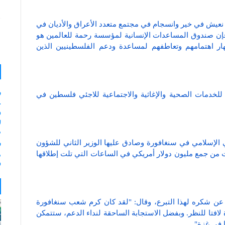
ا نعيش في خير وانسجام في مجتمع متعدد الأعراق والأديان في
إن صندوق المساعدات الإنسانية لمؤسسة رحمة للعالمين هو
ر اهتمامهم وتعاطفهم لمساعدة ودعم الفلسطينيين الذين
ر
للخدمات الصحية والإغاثية والاجتماعية للاجئي فلسطين في
و
ل
م
 الإسلامي في سنغافورة وصادق عليها الوزير الثاني للشؤون
ر
ت من جمع مليون دولار أمريكي في الساعات التي تلت إطلاقها
و
، عن شكره لهذا التبرع، وقال: "لقد كان كرم شعب سنغافورة
لافتا للنظر. وبفضل الاستجابة الساحقة لنداء الدعم، ستتمكن
ا في غزة".