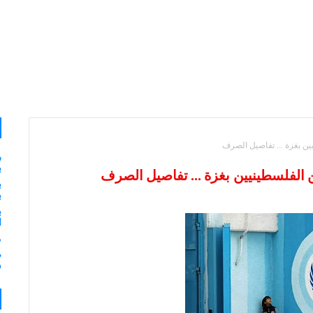
ر
ب
ب
ب
ب
ا
م
ش