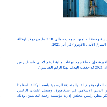
أعلنت وكالة الغوث وتشغيل اللاجئين (أونروا)، أن مؤسسة رحمة للعالمين، جمعت حوالي 3.18 مليون دولار لوكالة
ق الأدنى (الأونروا) في أيار 2021.
فورة، فإن حملة جمع تبرعات مالية لدعم لاجئي فلسطين من
 الخارجية بالإنابة، والمتحدثة الرسمية باسم الوكالة، استلمتا
 الديني الإسلامي في سنغافورة، وفيصل عثمان، الرئيس
 بكر مطر، رئيس مجلس إدارة مؤسسة رحمة للعالمين، وذلك