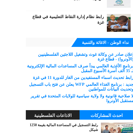
رابط نظام إدارة النقاط التعليمية في قطاع
غزة
نداء الوطن - الاغاثة والتنمية
علان صادر عن وكالة غوث وتشغيل اللاجئين الفلسطينيين
الأونروا) - قطاع غزة
رنامج الأغذية العالمي يبدأ صرف المساعدات المالية الإلكترونية
 ألف أسرة الأسبوع المقبل
ابط تحديث اسماء المستفيدين من الغاز للدورة 11 في غزة
جديد : برنامج الغذاء العالمي WFP يعلن عن فتح باب التسجيل
تحديث البيانات للمواطنين
ا صلاحية قانونية ولا ولاية سياسية للولايات المتحدة في تقرير
ستقبل الأونروا
احدث المشاركات
الاذاعات الفلسطينية
رابط التسجيل في المساعدة المالية بقيمة 1250
شيكل