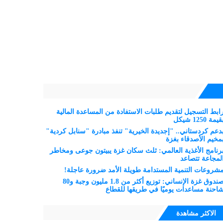
ابط التسجيل لتقديم طلبات الاستفادة من المساعدة المالية
قيمة 1250 شيكل
دعم كردستاني.. "إجديدة الخيرية" تنفذ مبادرة "سنابل كردية"
مخيم الأصدقاء بغزة
رنامج الأغذية العالمي: ثلث سكان غزة يبيتون جوعى ومخاطر
لمجاعة تتصاعد
شروعات التنمية المستدامة طويلة الأمد ضرورة عاجلة!
صندوق غزة الإنساني: توزيع أكثر من 1.8 مليون وجبة و80
احنة مساعدات يوميًا في طريقها للقطاع
الاكثر مشاهدة