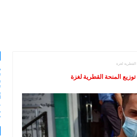
 القطرية لغزة
ر
ب
 توزيع المنحة القطرية لغزة
ب
ب
ب
ا
م
ش