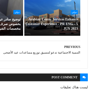
دولي
دولي
Arabian Center Services Enhance
توضيح صادر عن 
Customer Experience - PR ENG - 5
بخصوص صرف الد
JUN 2023
مخصصات الشؤون
PREVIOUS
التنمية الاجتماعية تدعو لتنسيق توزيع مساعدات عيد الأضحى
POST
COMMENT
ليست هناك تعليقات