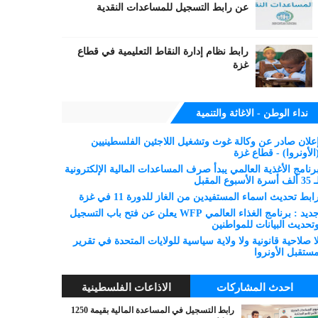
عن رابط التسجيل للمساعدات النقدية
رابط نظام إدارة النقاط التعليمية في قطاع
غزة
نداء الوطن - الاغاثة والتنمية
علان صادر عن وكالة غوث وتشغيل اللاجئين الفلسطينيين
الأونروا) - قطاع غزة
رنامج الأغذية العالمي يبدأ صرف المساعدات المالية الإلكترونية
 ألف أسرة الأسبوع المقبل
ابط تحديث اسماء المستفيدين من الغاز للدورة 11 في غزة
جديد : برنامج الغذاء العالمي WFP يعلن عن فتح باب التسجيل
تحديث البيانات للمواطنين
ا صلاحية قانونية ولا ولاية سياسية للولايات المتحدة في تقرير
ستقبل الأونروا
احدث المشاركات
الاذاعات الفلسطينية
رابط التسجيل في المساعدة المالية بقيمة 1250