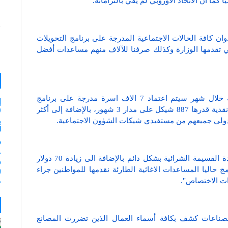
كما ان الاتحاد الأوروبي لم يفي بالتزاماته.
ان كافة الحالات الاجتماعية المدرجة على برنامج التحويلات
لتي تقدمها الوزارة وكذلك صرفنا للآلاف منهم مساعدات أفضل
و اشار مفوض عام وزارة التنمية الاجتماعية الى أنه خلال شهر سيتم اعتماد 7 الاف اسرة مدرجة على برنامج
إ
التحويلات النقدية كأسر نووية للاستفادة من مساعدة نقدية قدرها 887 شيكل على مدار 3 شهور، بالإضافة إلى أكثر
(
ب
لـ 35
ر
و لفت المدهون إلى أن 23 ألف اسرة تتلقى مساعدة القسيمة الشرائية بشكل دائم بالإضافة الى زيادة 70 دولار
و
مج حاليا المساعدات الاغاثية الطارئة نقدمها للمواطنين جراء
ل
ات الاختصاص".
م
 الصناعات كشف بكافة أسماء العمال الذين تضررت المصانع