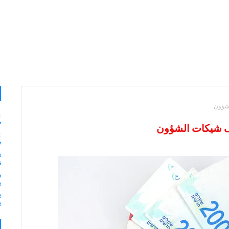
لشؤون
&
e
رف شيكات الشؤون
:
e
n
s
ر
ب
ب
ب