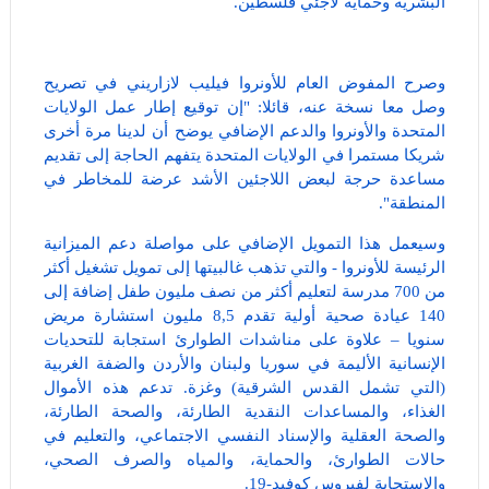
البشرية وحماية لاجئي فلسطين.
وصرح المفوض العام للأونروا فيليب لازاريني في تصريح
وصل معا نسخة عنه، قائلا: "إن توقيع إطار عمل الولايات
المتحدة والأونروا والدعم الإضافي يوضح أن لدينا مرة أخرى
شريكا مستمرا في الولايات المتحدة يتفهم الحاجة إلى تقديم
مساعدة حرجة لبعض اللاجئين الأشد عرضة للمخاطر في
المنطقة".
وسيعمل هذا التمويل الإضافي على مواصلة دعم الميزانية
الرئيسة للأونروا - والتي تذهب غالبيتها إلى تمويل تشغيل أكثر
من 700 مدرسة لتعليم أكثر من نصف مليون طفل إضافة إلى
140 عيادة صحية أولية تقدم 8,5 مليون استشارة مريض
سنويا – علاوة على مناشدات الطوارئ استجابة للتحديات
الإنسانية الأليمة في سوريا ولبنان والأردن والضفة الغربية
(التي تشمل القدس الشرقية) وغزة. تدعم هذه الأموال
الغذاء، والمساعدات النقدية الطارئة، والصحة الطارئة،
والصحة العقلية والإسناد النفسي الاجتماعي، والتعليم في
حالات الطوارئ، والحماية، والمياه والصرف الصحي،
والاستجابة لفيروس كوفيد-19.