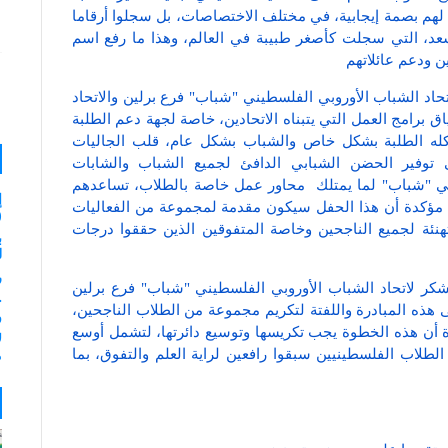
هم بصمة إيجابية، في مختلف الاختصاصات، بل سجلوا أرقاما
عد، التي سجلت كأصغر طبيبة في العالم، وهذا ما رفع اسم
ين ودعم عائلاتهم
تحاد الشباب الأوروبي الفلسطيني "شباب" فرع برلين والاتحاد
ق برامج العمل التي يتبناه الاتحادين، خاصة لجهة دعم الطلبة
يشكله الطلبة بشكل خاص والشباب بشكل عام، قلب الجاليات
ى توفير الحضن الشبابي الدافئ لجميع الشباب والشابات
يني "شباب" لما يمتلك محاور عمل خاصة بالطلاب، تساعدهم
إ
، مؤكدة أن هذا الحفل سيكون مقدمة لمجموعة من الفعاليات
(
هنئة لجميع الناجحين وخاصة المتفوقين الذين حققوا درجات
ب
لـ 35
ر
شكر لاتحاد الشباب الأوروبي الفلسطيني "شباب" فرع برلين
ى هذه المبادرة واللفتة لتكريم مجموعة من الطلاب الناجحين،
و
ة أن هذه الخطوة يجب تكريسها وتوسيع دائرتها، لتشمل أوسع
ل
الطلاب الفلسطينيين سبقوا رافعين لراية العلم والتفوق، بما
م