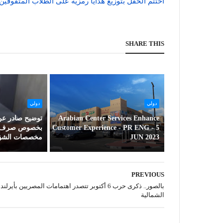
أختتم الحفل بتوزيع هدايا رمزية على الطلاب المتفوقي
SHARE THIS
دولي
دولي
Arabian Center Services Enhance
توضيح صادر عن 
Customer Experience - PR ENG - 5
بخصوص صرف الد
JUN 2023
مخصصات الشؤون
PREVIOUS
بالصور.. ذكرى حرب 6 أكتوبر تتصدر اهتمامات المصريين بأيرلندا
الشمالية