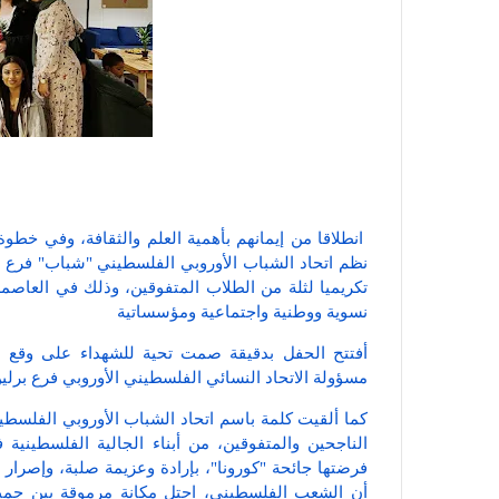
انطلاقا من إيمانهم بأهمية العلم والثقافة، وفي خطوة 
نظم اتحاد الشباب الأوروبي الفلسطيني "شباب" فرع برل
تكريميا لثلة من الطلاب المتفوقين، وذلك في العاصمة
نسوية ووطنية واجتماعية ومؤسساتية
أفتتح الحفل بدقيقة صمت تحية للشهداء على وقع ال
مسؤولة الاتحاد النسائي الفلسطيني الأوروبي فرع برل
كما ألقيت كلمة باسم اتحاد الشباب الأوروبي الفلسطي
الناجحين والمتفوقين، من أبناء الجالية الفلسطينية 
فرضتها جائحة "كورونا"، بإرادة وعزيمة صلبة، وإصرار
أن الشعب الفلسطيني، احتل مكانة مرموقة بين جميع