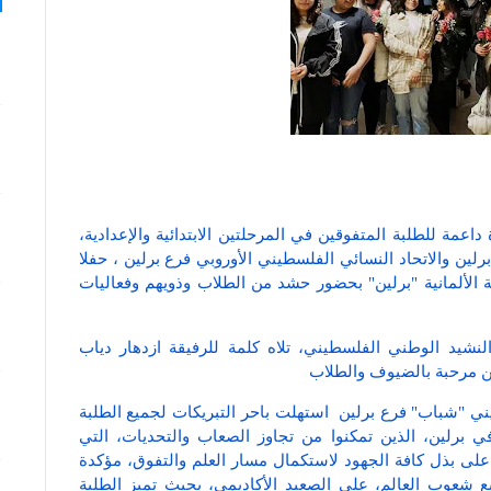
داعمة للطلبة المتفوقين في المرحلتين الابتدائية والإعدادية،
ين والاتحاد النسائي الفلسطيني الأوروبي فرع برلين ، حفلا
 الألمانية "برلين" بحضور حشد من الطلاب وذويهم وفعاليات
نشيد الوطني الفلسطيني، تلاه كلمة للرفيقة ازدهار دياب
ين مرحبة بالضيوف والطلاب
ني "شباب" فرع برلين استهلت باحر التبريكات لجميع الطلبة
في برلين، الذين تمكنوا من تجاوز الصعاب والتحديات، التي
 على بذل كافة الجهود لاستكمال مسار العلم والتفوق، مؤكدة
 شعوب العالم، على الصعيد الأكاديمي، بحيث تميز الطلبة