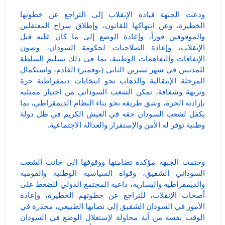
ودعت الجبهة قيادة الإنقلاب إلى التراجع عن خطوتها
الخطيرة، وعن انتهاكها للقانون، وإطلاق سراح المعتقلين
والموقوفين فوراً، وإعادة الوضع إلى ما كان عليه قبل
الإنقلاب، وإعادة الصلاحيات لحكومة السودان، وصون
الإتفاقات والتفاهمات الوطنية، بما في ذلك تسليم السلطة
للمدنيين في شهر تشرين الثاني (نوفمبر) القادم، واستكمال
المرحلة الإنتقالية والذهاب نحو انتخابات ديمقراطية حرة
ونزيهة وشفافة، تمكن الشعب السوداني من اختيار ممثليه
بإرادته الحرة، وشق طريقه نحو بناء النظام الديمقراطي، بما
يكفل لشعب السودان حقه في العيش الكريم في ظل دولة
وطنية توفر له الأمن والإستقرار والعدالة الاجتماعية.
وختمت الجبهة مؤكدة تضامنها ووقوفها إلى جانب الشعب
السوداني الشقيق، وقواه السياسية الوطنية والقومية
والديمقراطية واليسارية، داعية المجتمع الدولي للضغط على
أصحاب الإنقلاب، للتراجع عن خطوتهم الخطيرة، وإعادة
الأمور في السودان الشقيق إلى نصابها الطبيعي، محذرة في
الوقت نفسه من أية محاولة لإستغلال الوضع في السودان