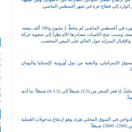
 الوارد إلى قطاع غزة في شهر أغسطس الماضي.
وأوضح الشنطي في هذا الجانب أن حجم البيض المستورد في أغسطس الماضي لم يتخطَّ 2 مليون و100 ألف بيضة،
 الفعلي لقطاع غزة من (3-3.5) مليون بيضة، وسبب شح الكميات مصادرها الأم نظراً إلى صعوبة حركة
 والإقبال المتزايد حول العالم على البيض المخصب.
و
الإسرائيلي، والبقية من دول أوروبية كإسبانيا واليونان
ل
ا.
م
ر
و
وأشار الشنطي إلى أن شح البيض رفع سعر الصوص محلياً، إذ قفز السعر من (2.5) شيقلاً إلى (3.5-4) شيقلاً؛ ما أدى
ا
اً.
و
الدواجن في السوق المحلي بغزة، وهو ارتفاع مدخولات العملية
لاً.