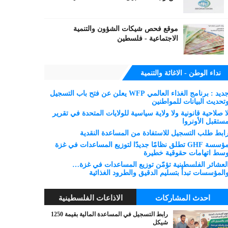
موقع فحص شيكات الشؤون والتنمية
الاجتماعية - فلسطين
نداء الوطن - الاغاثة والتنمية
جديد : برنامج الغذاء العالمي WFP يعلن عن فتح باب التسجيل
تحديث البيانات للمواطنين
ا صلاحية قانونية ولا ولاية سياسية للولايات المتحدة في تقرير
ستقبل الأونروا
ابط طلب التسجيل للاستفادة من المساعدة النقدية
مؤسسة GHF تطلق نظامًا جديدًا لتوزيع المساعدات في غزة
سط اتهامات حقوقية خطيرة
لعشائر الفلسطينية تؤمّن توزيع المساعدات في غزة…
المؤسسات تبدأ بتسليم الدقيق والطرود الغذائية
احدث المشاركات
الاذاعات الفلسطينية
رابط التسجيل في المساعدة المالية بقيمة 1250
شيكل