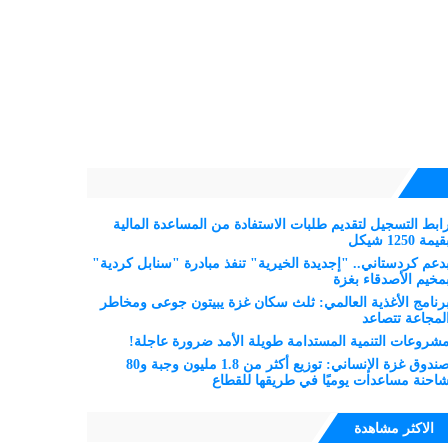
ابط التسجيل لتقديم طلبات الاستفادة من المساعدة المالية
قيمة 1250 شيكل
دعم كردستاني.. "إجديدة الخيرية" تنفذ مبادرة "سنابل كردية"
مخيم الأصدقاء بغزة
رنامج الأغذية العالمي: ثلث سكان غزة يبيتون جوعى ومخاطر
لمجاعة تتصاعد
شروعات التنمية المستدامة طويلة الأمد ضرورة عاجلة!
صندوق غزة الإنساني: توزيع أكثر من 1.8 مليون وجبة و80
احنة مساعدات يوميًا في طريقها للقطاع
الاكثر مشاهدة