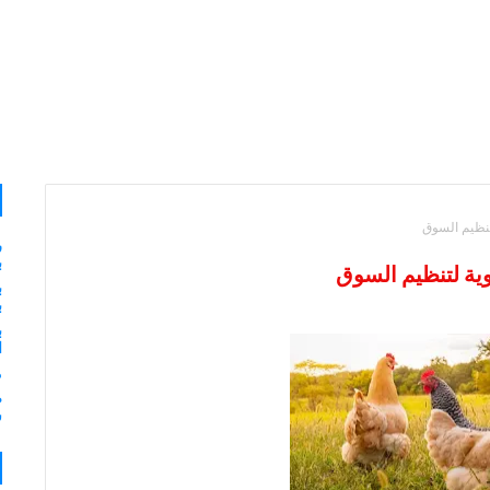
تنظيم السوق
ر
ب
ية لتنظيم السوق
ب
ب
ب
ا
م
ش