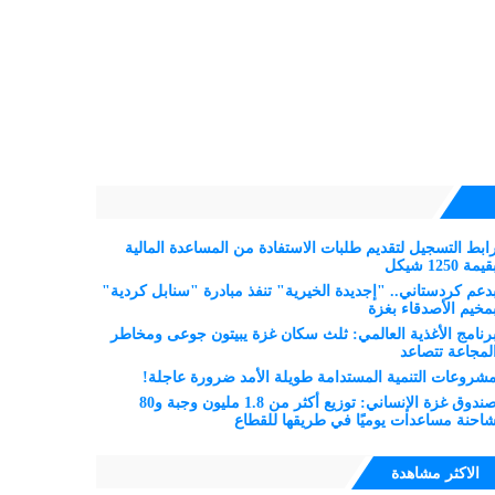
ابط التسجيل لتقديم طلبات الاستفادة من المساعدة المالية
قيمة 1250 شيكل
دعم كردستاني.. "إجديدة الخيرية" تنفذ مبادرة "سنابل كردية"
مخيم الأصدقاء بغزة
رنامج الأغذية العالمي: ثلث سكان غزة يبيتون جوعى ومخاطر
لمجاعة تتصاعد
شروعات التنمية المستدامة طويلة الأمد ضرورة عاجلة!
صندوق غزة الإنساني: توزيع أكثر من 1.8 مليون وجبة و80
احنة مساعدات يوميًا في طريقها للقطاع
الاكثر مشاهدة