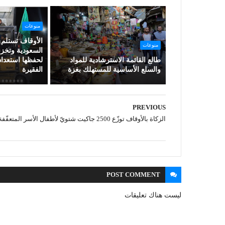
منوعات
الأوقاف تستلم 
منوعات
السعودية وتخزن
طالع القائمة الاسترشادية للمواد
لحفظها استعدادا
والسلع الأساسية للمستهلك بغزة
الفقيرة
PREVIOUS
الزكاة بالأوقاف توزّع 2500 جاكيت شتويّ لأطفال الأسر المتعفّفة
POST
COMMENT
ليست هناك تعليقات