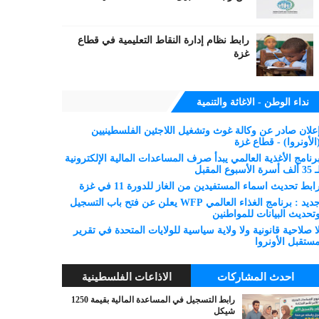
رابط نظام إدارة النقاط التعليمية في قطاع
غزة
نداء الوطن - الاغاثة والتنمية
علان صادر عن وكالة غوث وتشغيل اللاجئين الفلسطينيين
الأونروا) - قطاع غزة
رنامج الأغذية العالمي يبدأ صرف المساعدات المالية الإلكترونية
 ألف أسرة الأسبوع المقبل
ابط تحديث اسماء المستفيدين من الغاز للدورة 11 في غزة
جديد : برنامج الغذاء العالمي WFP يعلن عن فتح باب التسجيل
تحديث البيانات للمواطنين
ا صلاحية قانونية ولا ولاية سياسية للولايات المتحدة في تقرير
ستقبل الأونروا
احدث المشاركات
الاذاعات الفلسطينية
رابط التسجيل في المساعدة المالية بقيمة 1250
شيكل