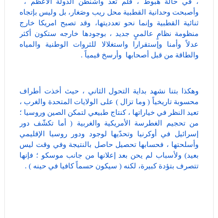
، في حالة هبوط ، فلم تعد واشنطن الدولة الأعظم ،
وأصبحت وحدانية القطبية محل ريب وصَغار، بل وليس بإتجاه
ثنائية القطبية وإنما نحو تعدديتها، وقد تصبح امريكا خارج
منظومة نظامٍ عالميٍ جديد ، بوجودها خارجه ستكون أكثر
عدلاً وأمنا وإستقرارا واستغلالا للثروات الوطنية والمياه
والطاقة من قبل أصحابها وأرسخ قيمياً .
وهكذا بتنا نشهد بداية التحول الثاني ، حيث أخذت أطراف
محسوبة تاريخياً ( وما تزال ) على الولايات المتحدة والغرب ،
تعيد النظر في خياراتها ، كنتاج طبيعي لتمكن الصين وروسيا ؛
من تحجيم الغطرسة الأمريكية والغربية ( أما تكشّف دور
إسرائيل في أوكرنيا وتحدّيها لوجود ودور روسيا الإقليمي
وأسلحتها ، فحسابها تحصيل حاصل بالنتيجة وفي وقت ليس
بعيد) ولأسباب لم يحن بعد إعلانها من جانب موسكو ؛ فإنها
تتصرف بتؤدة كبيرة، لكنه ( سيكون حسماً كافيا في حينه ) .