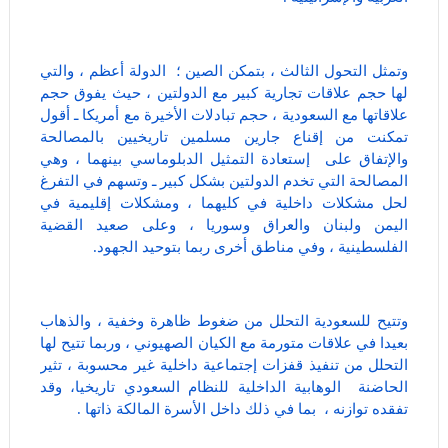
وتمثل التحول الثالث ، بتمكن الصين ؛ الدولة أعظم ، والتي
لها حجم علاقات تجارية كبير مع الدولتين ، حيث يفوق حجم
علاقاتها مع السعودية ، حجم تبادلات الأخيرة مع أمريكا ـ أقول
تمكنت من إقناع جارين مسلمين تاريخيين بالمصالحة
والإتفاق على إستعادة التمثيل الدبلوماسي بينهما ، وهي
المصالحة التي تخدم الدولتين بشكل كبير ـ وتسهم في التفرغ
لحل مشكلات داخلية في كليهما ، ومشكلات إقليمية في
اليمن ولبنان والعراق وسوريا ، وعلى صعيد القضية
الفلسطينية ، وفي مناطق أخرى ربما بتوحيد الجهود.
وتتيح للسعودية التحلل من ضغوط ظاهرة وخفية ، والذهاب
بعيدا في علاقات متورمة مع الكيان الصهيوني ، وربما تتيح لها
التحلل من تنفيذ قفزات إجتماعية داخلية غير محسوبة ، تثير
الحاضنة الوهابية الداخلية للنظام السعودي تاريخيا، وقد
تفقده توازنه ، بما في ذلك داخل الأسرة المالكة ذاتها .