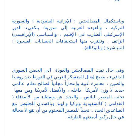
وباستكمال المصالحتين ؛ الإيرانية السعودية ؛ والسورية
التركية ، والعودة العربية إلى سورية؛ ينكفيء الدور
الإسرائيلي الضارب في الإقليم ، والسياسي (الإبراهيمي)
الزائف ، وتقترب منها استحقاقات الحسابات العسيرة ؛
المباشرة ( وبالوكالة) .
وفي حال تمت المصالحتين والعودة الى الحضن السوري
الدافيء ، يصبح إيغال المعسكر الغربي في التورط ضد روسيا
والصين ، مغامرة غبية وإنتحاراً مجانياً لصالح نظام عالمي
جديد لا وزن لأمريكا داخله ، والأفضل لأمريكا ومن معها
تجنب المصير البائس ، والبحث عن وسطاء من الأصدقاء (
القدامى ) كالسعودية وتركيا والهند وباكستان للجلوس مع
الصاعدين الجدد .. تجنباً للمصير المحتوم من أن يقع لا محالة
في حال ركبوا أدمغتهم الفارغة .