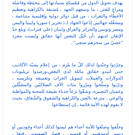
بهدف تحويل الدول من مُمْسكةٍ بسيادتها إلى محبَطة وفاشلة
ومراعٍ للفتن ـ ما وسعهم الجهد ـ مُشبعة بالكراهية وتعظيم
الأخطاء والثغرات ، من قبل دوائر دولية وإقليمية متناغمة ،
ومشغّلة جهاليين إدّعوا الجهاد لـ ( تحرير ) سوريا وليبيا واليمن
ومصر وتونس والجزائر والعراق ولبنان (على فترات)، وبلغ حدّ
الإتقان لديهم ،أن خُيّل للبعض أنها حقائق وليست مجرد
"عصيّ من سحرهم تسعى" .
وجرّدوا وجنّدوا لذلك كلّ ما يلزم ، من إعلام يشبّه الأكاذيب
حتى لتبدو حقائق ماثلة لدى البعض،ورصدوا تريليونات
الدولارات والعملات لتمويل الخراب وتعميقه وتكريسه ،
ودرّبوا وسلّحوا ومرّروا مئات الآف الضلاليّين والمضَلّلين
وعميان البصيرة، وشقّوا ترعاً جدباء نقيضة للمحبة والمواطنة
والوعي ، مترعة بالفتن والكراهية والشقوق والشّقاق، بحيث
لا تقوم لهذه الأمة قائمة ـ إن إستطاعوا .
وخلّقوا وصنّعوا للأمة أعداء هم ليسوا كذلك أعداء وجوديين أو
دينيين أومذهبيين أو قوميين ، فصار الصهيوني رفيقا ،