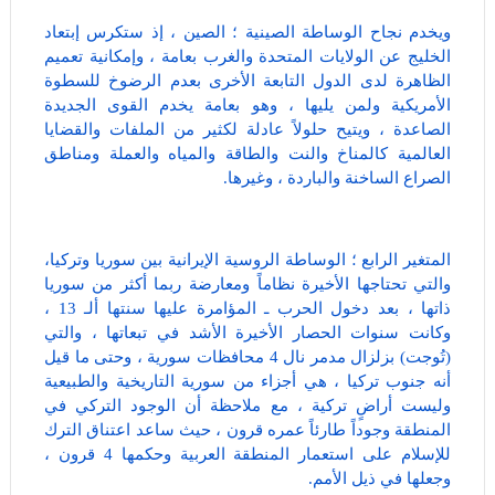
ويخدم نجاح الوساطة الصينية ؛ الصين ، إذ ستكرس إبتعاد
الخليج عن الولايات المتحدة والغرب بعامة ، وإمكانية تعميم
الظاهرة لدى الدول التابعة الأخرى بعدم الرضوخ للسطوة
الأمريكية ولمن يليها ، وهو بعامة يخدم القوى الجديدة
الصاعدة ، ويتيح حلولاً عادلة لكثير من الملفات والقضايا
العالمية كالمناخ والنت والطاقة والمياه والعملة ومناطق
الصراع الساخنة والباردة ، وغيرها.
المتغير الرابع ؛ الوساطة الروسية الإيرانية بين سوريا وتركيا،
والتي تحتاجها الأخيرة نظاماً ومعارضة ربما أكثر من سوريا
ذاتها ، بعد دخول الحرب ـ المؤامرة عليها سنتها ألـ 13 ،
وكانت سنوات الحصار الأخيرة الأشد في تبعاتها ، والتي
(تُوجت) بزلزال مدمر نال 4 محافظات سورية ، وحتى ما قيل
أنه جنوب تركيا ، هي أجزاء من سورية التاريخية والطبيعية
وليست أراضٍ تركية ، مع ملاحظة أن الوجود التركي في
المنطقة وجوداً طارئاً عمره قرون ، حيث ساعد اعتناق الترك
للإسلام على استعمار المنطقة العربية وحكمها 4 قرون ،
وجعلها في ذيل الأمم.