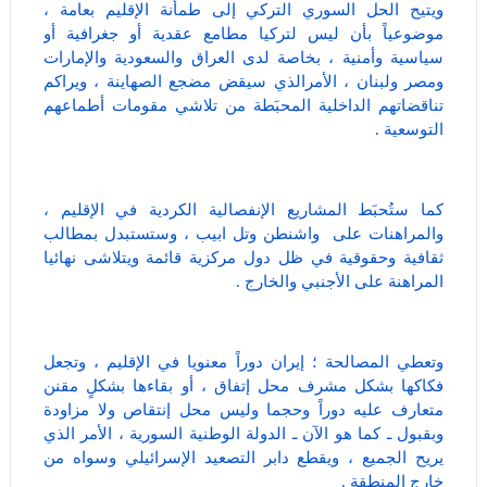
ويتيح الحل السوري التركي إلى طمأنة الإقليم بعامة ،
موضوعياً بأن ليس لتركيا مطامع عقدية أو جغرافية أو
سياسية وأمنية ، بخاصة لدى العراق والسعودية والإمارات
ومصر ولبنان ، الأمرالذي سيقض مضجع الصهاينة ، ويراكم
تناقضاتهم الداخلية المحبَطة من تلاشي مقومات أطماعهم
التوسعية .
كما ستُحبَط المشاريع الإنفصالية الكردية في الإقليم ،
والمراهنات على واشنطن وتل ابيب ، وستستبدل بمطالب
ثقافية وحقوقية في ظل دول مركزية قائمة ويتلاشى نهائيا
المراهنة على الأجنبي والخارج .
وتعطي المصالحة ؛ إيران دوراً معنويا في الإقليم ، وتجعل
فكاكها بشكل مشرف محل إتفاق ، أو بقاءها بشكلٍ مقنن
متعارف عليه دوراً وحجما وليس محل إنتقاص ولا مزاودة
وبقبول ـ كما هو الآن ـ الدولة الوطنية السورية ، الأمر الذي
يريح الجميع ، ويقطع دابر التصعيد الإسرائيلي وسواه من
خارج المنطقة .