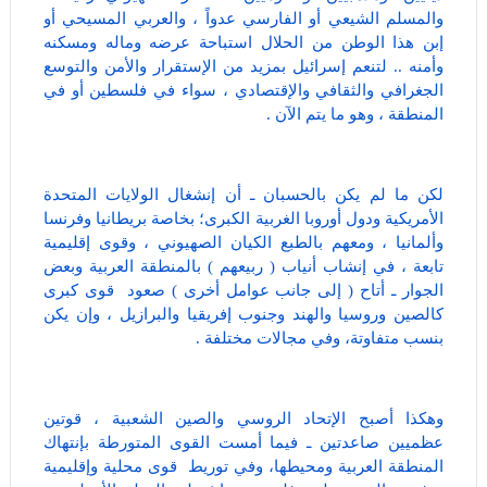
والمسلم الشيعي أو الفارسي عدواً ، والعربي المسيحي أو
إبن هذا الوطن من الحلال استباحة عرضه وماله ومسكنه
وأمنه .. لتنعم إسرائيل بمزيد من الإستقرار والأمن والتوسع
الجغرافي والثقافي والإقتصادي ، سواء في فلسطين أو في
المنطقة ، وهو ما يتم الآن .
لكن ما لم يكن بالحسبان ـ أن إنشغال الولايات المتحدة
الأمريكية ودول أوروبا الغربية الكبرى؛ بخاصة بريطانيا وفرنسا
وألمانيا ، ومعهم بالطبع الكيان الصهيوني ، وقوى إقليمية
تابعة ، في إنشاب أنياب ( ربيعهم ) بالمنطقة العربية وبعض
الجوار ـ أتاح ( إلى جانب عوامل أخرى ) صعود قوى كبرى
كالصين وروسيا والهند وجنوب إفريقيا والبرازيل ، وإن يكن
بنسب متفاوتة، وفي مجالات مختلفة .
وهكذا أصبح الإتحاد الروسي والصين الشعبية ، قوتين
عظميين صاعدتين ـ فيما أمست القوى المتورطة بإنتهاك
المنطقة العربية ومحيطها، وفي توريط قوى محلية وإقليمية