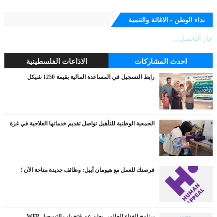
نداء الوطن - الاغاثة والتنمية
جارٍ التحميل...
احدث المشاركات
الاذاعات الفلسطينية
رابط التسجيل في المساعدة المالية بقيمة 1250 شيكل
الجمعية الوطنية للتأهيل تواصل تقديم خدماتها العلاجية في غزة
فرصتك للعمل مع هيومان أبيل: وظائف جديدة متاحة الآن !
برنامج الغذاء العالمي يعلن عن فتح باب التسجيل WFP