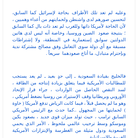
وعليه لم تعد تلك الأطراف بحاجة لإسرائيل كما السابق،
لتحسين صورهم لدى واشنطن ولحمايتهم من أعداء وهميين ،
لأن الحاجة لأمريكا ذاتها وللغرب لم تعد ذات بال كما السابق
؛ بنتيجة صعود الصين وروسيا، وخاصة أنه ليس لدى هاتين
الدولتين سوابق إستعمارية في المنطقة، ولا إشتراطات
مسبقة مع أي دولة سوى التعامل وفق مصالح مشتركة ندية
وبإحترام متبادل، ما أتاح صعودهما سريعاً .
فالخليج بقيادة السعودية ـ إلى حدٍ بعيد ـ لم يعد يستجب
للمطالبات الأمريكية فيما يتعلق بزيادة إنتاجه من الطاقة ،
لسد النقص الحاصل من الواردات ، جراء قرار الإتحاد
الأوروبي وبريطانيا وقف الإستيراد من روسيا بضغط أمريكي ،
وهو ما لم يحصل قبلاً ، فيما كانت الرياض تدفع لأمريكا ( خاوة
) لحمايتها من المجهول ..كما حدث مع الرئيس الأمريكي
السابق ترامب ، حيث تولد ميزان قوى جديد ، بصعود بكين
وموسكو وسط ترحيب عالمي ملحوظ ، الأمر الذي يحمي
السعودية ودول مثيلة من الغطرسة والإبتزازات الأمريكية
الغربية والإسرائيلية .