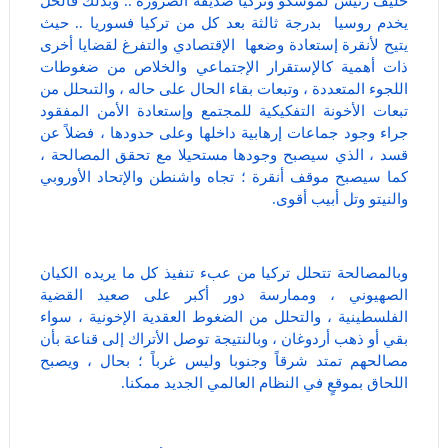
حليف رئيس لموسكو وتركيا صديقة الضرورة .. وبذلك فالحل
يخدم روسيا بدرجة ثالثة بعد كل من تركيا فسوريا .. حيث
يتيح لأنقرة إستعادة وضعها الإقتصادي والتفرغ لقضايا أخرى
ذات أهمية كالإستقرار الإجتماعي والخلاص من ضغوطات
اللجوء المتعددة ، وتبعات بقاء الحال على حاله ، والتىحلل من
تبعات الأخونة التفكيكية للمجتمع وإستعادة الأمن المفقود
جراء وجود جماعات إرهابية داخلها وعلى حدودها ، فضلاً عن
قسد ، الذي سيصبح وجودها مستحيلا مع تحقق المصالحة ،
كما سيصبح موقف أنقرة ؛ تجاه واشنطن والإتحاد الأوروبي
والنيتو وتل أبيب أقوى.
وبالمصالحة تتحلل تركيا من عبء تنفيذ كل ما يريده الكيان
الصهيوني ، وممارسة دور أكبر على صعيد القضية
الفلسطينية ، والتحلل من الضغوط العقدية الإخونية ، سواء
بقي أو ذهب أردوغان ، وبالنتيجة توصل الأتراك إلى قناعة بأن
مصالحهم تمتد شرقاً وجنوبا وليس غرباً ؛ بحال ، ويصبح
اللحاق بموقعٍ في النظام العالمي الجديد ممكنا.