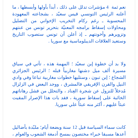
نعم ثمة 4 مؤشرات تدلل على ذلك ، أبدأ بأولها وأبسطها ، ما
أعلنه الرئيس التونسي قيس سعيّد ، بشجاعته المعهودة
المحسوبة ـ رغم ركام التخريب الإخواني من التضليل
ومحاولات إسقاط برامجه المعنيّة بتحرير تونس من عنتهم
وتزويرهم وأخونتهم ـ إذ أعلن أن تونس ستصوب التاريخ
وستعيد العلاقات الديبلوماسية مع سوريا .
ولا بد أن خطوة إبن سعيّد ؛ المهمة هذه ، تأتي في سياق
مسيرة ألف ميل دشنها مغاربياً قبله ؛ الرئيس الجزائري
الشجاع ؛ إبن تبون ، وستليها خطوات مغاربية تباعا وفي وادي
النيل والقرن الإفريقي فالمشرق ، ووجد البعض في الزلزال
مُدخلاً للنزول عن شجرة العِناد ، والتحلل من فشل رهاناتهم
الخائبة على إسقاط سورية ، فقد بات هذا الإصرار المقيت
عبئاً عليهم ، أكثر منه عبئاً علي سوريا.
كانت سماء السياسة قبل 12 سنة وبضعة أيام؛ ملبّدة بأضاليل
أعدها مسبقا خبراء مختصون بمسح أدمغة الشعوب والعوام ،