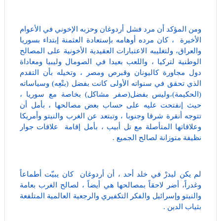
ومن المؤكد أن مرد فشل أردوغان وحزبه الإخوني في الأعوام
الأخيرة ، كان مرده أوهامه بإستعادة العثمنة إبتداء بسوريا
والعراق، ولتغليبه الاعتبارات العقيدية الأخونية على المصالح
الوطنية لتركيا ، واللعب بعيدا في الصومال وليبيا ومعاداة
دول مجاورة كاليونان وقبرص ومصر ، وتخيله بأن التقدم
الذي تحقق في سنواته الأولى كانت بفضل (بتْعِه) وسياساته
(الحكيمة)،وليس بفضل(صفر مشاكل) بخاصة مع سوريا ،
حيث إنفتحت عليه على حساب بعض مصالحها ، بأمل أن
تتوجه أنقرة شرقا وجنوبا ، وتبتعد عن الغرب والنيتو وأمريكا
وعلاقاتها المتأصلة مع تل أبيب ، بأمل إقامة علاقات جوار
نظيفة متوزانة لصالح الجميع .
لم يكن ليدرْ في خلد أحد ، أن أردوغان كان يبيّت أطماعاً
وغدراً، أضر لاحقاً بمصالحها هي أيضاً ، لصالح الغرب بعامة
والنيتو وإسرائيل والفكر التكفيري والرجعية العالمية المتلفعة
بثياب الدين .