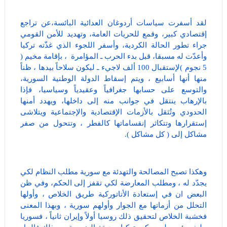
لقد أسفرت سياسات أردوغان العدائية البائسة،عن تراجع
إقتصادي كبير، وقمع للحريات العامة، وتهديد للأمن القومي
جراء تطور الحالة الكردية، وأسفر اللجوء الذي غذّته تركيا
وأعدّت له مسبقا، قبل بدء الحرب ـ المؤامرة ، بإقامة مخيم (
5 نجوم )لإستقبال 100 ألف لاجيء ـ ليكون سلاحاً بيدها ، ظناً
منها أنها أسابيع ، ويتم إسقاط الدولة الوطنية السورية،
والتوسع على حسابها جغرافياً وعقيدياً وسياسيا، فإذا
بالإرهاب ينتقل في جوانب منه إلى داخلها، ويهدد أمنها
الحدودي وتُثقل بالأزمات الإقتصادية والإجتماعية ويتلاشى
إستقرارها وتتكاثر إنقساماتها كالفطر ، وتتحول من صفر
مشاكل إلى ( كل مشاكل ).
وهكذا تصبح المصالحة والتهدئة مع سورية مطلب النظام لكي
يجدّد له ، ومطلب المعارضة لكي تقفز إلى الحكم، وفي ظن
البعض ان في إستعادة الأتاتوركية طريق الخلاص ، وأولها
التحلل من أزماتها مع الجوار وأولهم سورية ، وبهذا المعنى
فخشبة الخلاص لتحقيق ذلك روسيا أولاً وإيران ثانياً ، فسوريا