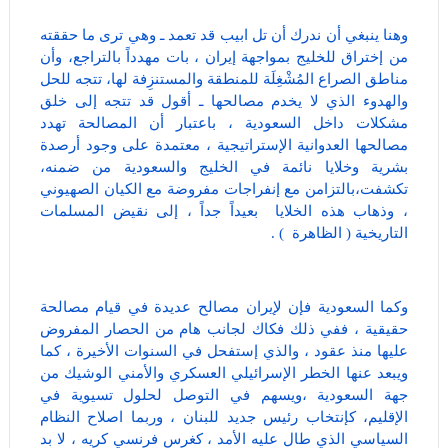
وهنا ينبغي أن ندرك أن تل ابيب قد تعمد ـ وهي ترى ما حققته
من إختراق للخليج بمواجهة إيران ، بات مهدداً بالتراجع، وأن
مناطق الصراع المُشْغِلَة للمنطقة والمستنزِفة لها، تتجه للحل
والهدوء الذي لا يخدم مصالحها ـ أقول قد تتجه إلى خلق
مشكلات داخل السعودية ، باعتبار أن المصالحة تهدد
مصالحها العدوانية الإستراتيجية ، معتمدة على وجود أرصدة
بشرية وخلايا نائمة في الخليج والسعودية من ضمنه،
تكشفت،بالتزامن مع إنفراجات مفروضة مع الكيان الصهيوني
، وذهاب هذه الخلايا بعيداً جداً ، إلى نقيض المسلمات
التاريخية ( الظاهرة ) .
وكما السعودية فإن لإيران مصالح عديدة في قيام مصالحة
حقيقية ، ففي ذلك فكاك لجانب هام من الحصار المفروض
عليها منذ عقود ، والذي إستفحل في السنوات الأخيرة ، كما
ويبعد عنها الخطر الإسرائيلي العسكري والأمني الوشيك من
جهة السعودية ،ويسهم في التوصل لحلول تسيوية في
الإقليم، كإنتخاب رئيس جديد للبنان ، وربما اصلاح النظام
السياسي الذي طال عليه الأمد ، كغرسٍ فرنسي كريه ، لا بد