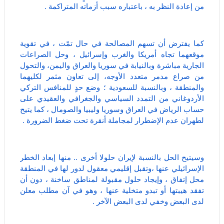
من إعادة النظر به ، باعتباره سبب أزماته المتراكمة .
كما يفترض أن تسهم المصالحة في حال تمّت ، في تقوية
موقعهما تجاه أمريكا والغرب وإسرائيل ، وحل الصراعات
الجارية مباشرة وبالنيابة في سوريا والعراق واليمن، والتحول
من صراع مدمر متعدد الأوجه، إلى تعاون مثمر لكليهما
والمنطقة ، وبالنسبة للسعودية ؛ وضع حدٍ للمنافس التركي
الأردوغاني من التمدد السياسي والجغرافي والعقيدي على
حساب الرياض في العراق وسوريا وليبيا والصومال ، كما يتيح
لطهران عدم الإضطرار لمجاملة أنقرة تحت ضغط الضرورة .
وسيتيح الحل بالنسبة لإيران حلولا أخرى .. منها إبعاد الخطر
الإسرائيلي عنها ،وتقبل إقليمي معقول لدور لها في المنطقة
محل إتفاق ، وإيجاد حلول مقبولة لمناطق ساخنة ، دون أن
تفقد هيبتها أو تبدو متخلية عنها ، وهو في آن مطلب معلن
لدى البعض وخفي لدى البعض الآخر .