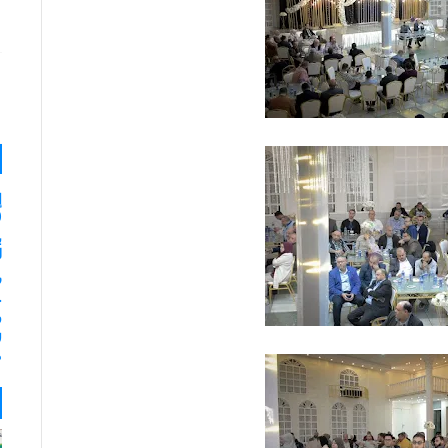
إ
(
ب
لـ 35
ر
و
ل
م