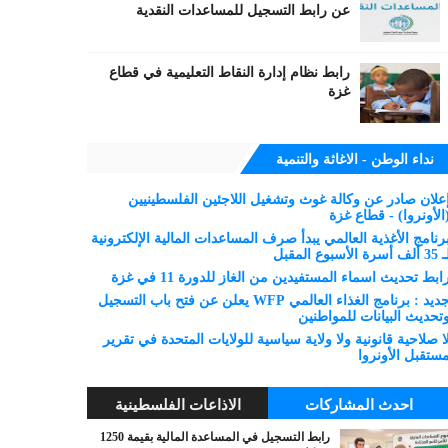
عن رابط التسجيل للمساعدات النقدية
رابط نظام إدارة النقاط التعليمية في قطاع
غزة
نداء الوطن - الاغاثة والتنمية
علان صادر عن وكالة غوث وتشغيل اللاجئين الفلسطينيين
الأونروا) - قطاع غزة
رنامج الأغذية العالمي يبدأ صرف المساعدات المالية الإلكترونية
 ألف أسرة الأسبوع المقبل
ابط تحديث اسماء المستفيدين من الغاز للدورة 11 في غزة
جديد : برنامج الغذاء العالمي WFP يعلن عن فتح باب التسجيل
تحديث البيانات للمواطنين
ا صلاحية قانونية ولا ولاية سياسية للولايات المتحدة في تقرير
ستقبل الأونروا
احدث المشاركات
الاذاعات الفلسطينية
رابط التسجيل في المساعدة المالية بقيمة 1250