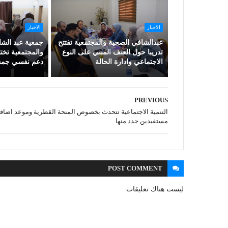
الاخبار
الاخبار
عبدالشافي الصحية والمجتمعية تفتتح
جمعية عبد الش
تدريبا حول العنف المبني على النوع
والمجتمعية تخ
الاجتماعي وادارة الحالة
دعم نفسي جمع
PREVIOUS
التنمية الاجتماعية تتحدث بخصوص المنحة القطرية وموعد اضاف
مستفيدين جدد منها
POST
COMMENT
ليست هناك تعليقات