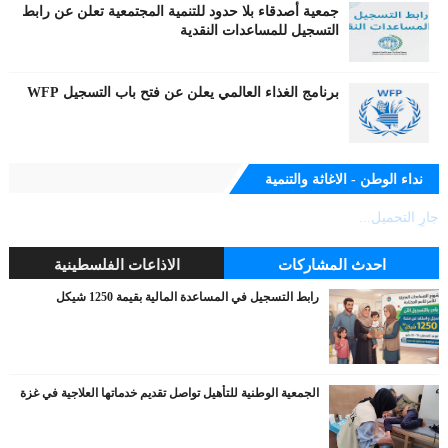
جمعية أصدقاء بلا حدود للتنمية المجتمعية تعلن عن رابط
التسجيل للمساعدات النقدية
برنامج الغذاء العالمي يعلن عن فتح باب التسجيل WFP
نداء الوطن - الاغاثة والتنمية
جارٍ التحميل...
احدث المشاركات
الاذاعات الفلسطينية
رابط التسجيل في المساعدة المالية بقيمة 1250 شيكل
الجمعية الوطنية للتأهيل تواصل تقديم خدماتها العلاجية في غزة