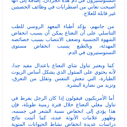
التستوستيرون في دم هذه الجرذان، إضافة إلى أنها
أصبحت تعاني من اضطرابات في وظائف الخصيتين
غير قابلة للعلاج.
من جانبهم، يؤكد أطباء المعهد الروسي للطب
التناسلي على أن النعناع يمكن أن يسبب انخفاض
الشهوة الجنسية وضعف الانتصاب بسبب خصائصه
المهدئة، وبالطبع يسبب انخفاض مستوى
التستوستيرون في الدم.
كما ويعتبر تناول شاي النعناع باعتدال مفيد جدا،
لأنه يحتوي على المنثول الذي يشكل أساس الزيوت
الطيارة، التي تنعش التنفس وتقلل من التعرق،
وتزيد من نضارة البشرة.
أما الأمريكيون فيقولون إذا كان الرجل يفرط في
تناول مغلي النعناع خلال فترة زمنية طويلة، فإن
هذا يؤدي إلى انخفاض نسبة الشعر في جسمه،
وظهور علامات الأنوثة عنده، كما أثبتت نتائج
دراسات عديدة انخفاض نشاط الحيوانات المنوية