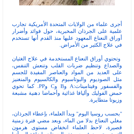
أجرى علماء من الولايات المتحدة الأمريكية تجارب
علمية على الجرذان المخبرية، حول فوائد وأضرار
أوراق النعناع المعهود عليها منذ القدم أنها تستخدم
في علاج الكثير من الأمراض.
وتحتوي أوراق النعناع المستخدمة في علاج الغثيان
والصداع وتنظيم ضربات القلب وتنعش التنفس،
على العديد من المواد والعناصر المفيدة للجسم
مثل الصوديوم والبوتاسيوم والكالسيوم والمنغنيز
والفسفور وفيتامينات:A وB وC وPP. كما تحوي
حمض الفوليك وأليافا غذائية وأحماضا دهنية مشبعة
وزيوتا متطايرة.
"بحسب روسيا اليوم" وبدأ العلماء، بإعطاء الجرذان،
مغلي النعناع بدلا من الماء، وبعد مضي فترة زمنية
قصيرة، لاحظ العلماء انخفاض مستوى هرمون