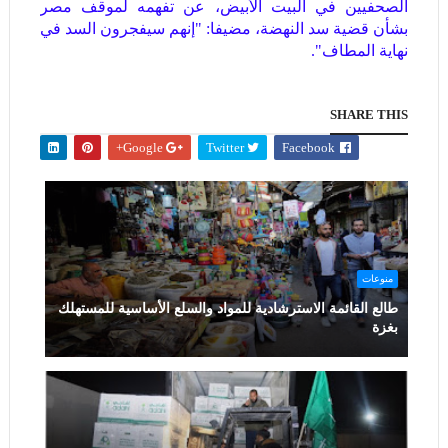
الصحفيين في البيت الأبيض، عن تفهمه لموقف مصر
بشأن قضية سد النهضة، مضيفا: "إنهم سيفجرون السد في
نهاية المطاف".
SHARE THIS
Google+
Twitter
Facebook
منوعات
طالع القائمة الاسترشادية للمواد والسلع الأساسية للمستهلك
بغزة