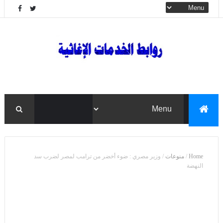
Home
/
منوعات
/
وزير مصري : ضوء أخضر من ترامب لمصر لضرب سد
النهضة