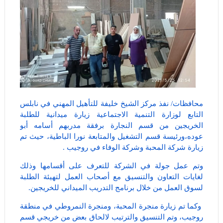
محافظات/ نفذ مركز الشيخ خليفة للتأهيل المهني في نابلس
التابع لوزارة التنمية الاجتماعية زيارة ميدانية للطلبة
الخريجين من قسم النجارة برفقة مدربهم أسامه أبو
عوده،ورئيسة قسم التشغيل والمتابعة نورا الباطية، حيث تم
زيارة شركة المحبة وشركة الوفاء في روجيب .
وتم عمل جولة في الشركة للتعرف على أقسامها وذلك
لغايات التعاون والتنسيق مع أصحاب العمل لتهيئة الطلبة
لسوق العمل من خلال برنامج التدريب الميداني للخريجين.
وكما تم زيارة منجرة المحبة، ومنجرة النمروطي في منطقة
روجيب، وتم التنسيق والترتيب لالحاق بعض من خريجي قسم