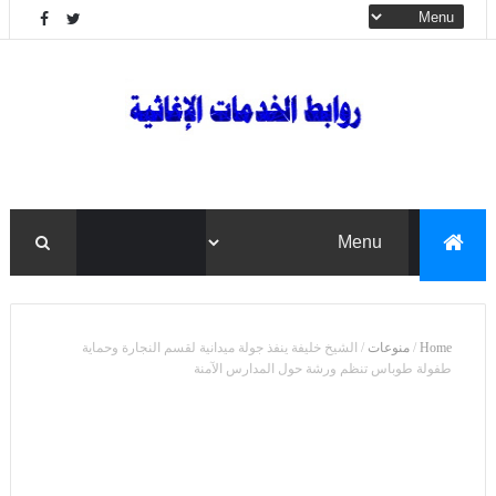
Home
/
منوعات
/
الشيخ خليفة ينفذ جولة ميدانية لقسم النجارة وحماية
طفولة طوباس تنظم ورشة حول المدارس الآمنة