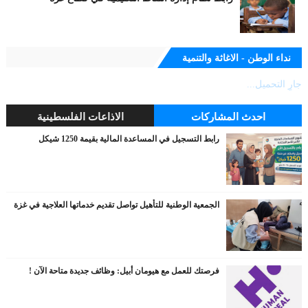
نداء الوطن - الاغاثة والتنمية
جارٍ التحميل...
احدث المشاركات
الاذاعات الفلسطينية
رابط التسجيل في المساعدة المالية بقيمة 1250 شيكل
الجمعية الوطنية للتأهيل تواصل تقديم خدماتها العلاجية في غزة
فرصتك للعمل مع هيومان أبيل: وظائف جديدة متاحة الآن !