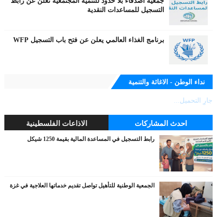
جمعية أصدقاء بلا حدود للتنمية المجتمعية تعلن عن رابط
التسجيل للمساعدات النقدية
برنامج الغذاء العالمي يعلن عن فتح باب التسجيل WFP
نداء الوطن - الاغاثة والتنمية
جارٍ التحميل...
احدث المشاركات
الاذاعات الفلسطينية
رابط التسجيل في المساعدة المالية بقيمة 1250 شيكل
الجمعية الوطنية للتأهيل تواصل تقديم خدماتها العلاجية في غزة