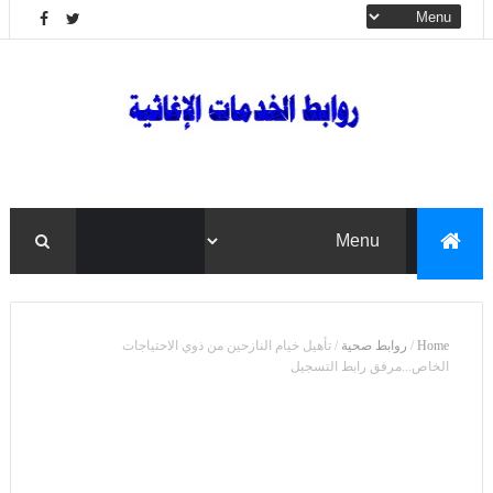
Home
/
روابط صحية
/
تأهيل خيام النازحين من ذوي الاحتياجات
الخاص...مرفق رابط التسجيل