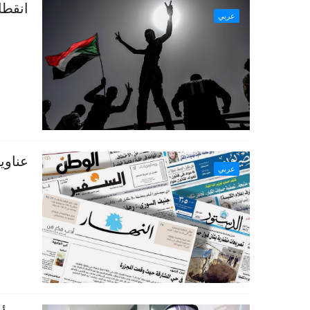
انقطا
عربي
عناوي
عربي