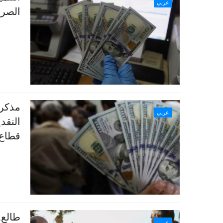
عربي
الصرا
مذكرة
عربي
النقد
قطاع 
طالع.
عربي