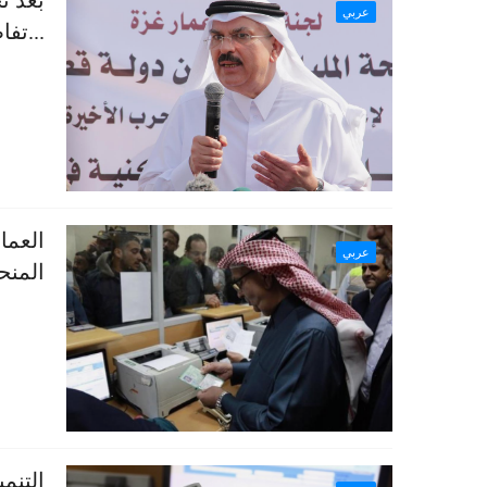
بعد ت
عربي
...تف
العما
عربي
المنح
التنم