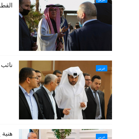
القطر
نائب 
عربي
هنية 
عربي