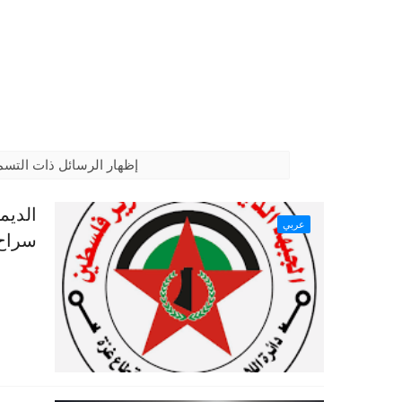
‏إظهار الرسائل ذات التس
الديم
عربي
سراح 